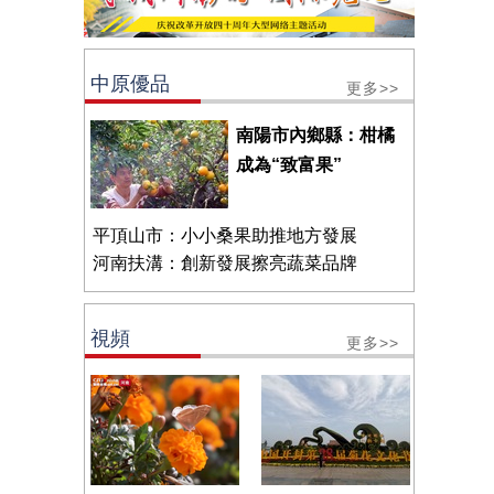
中原優品
更多>>
南陽市內鄉縣：柑橘
成為“致富果”
平頂山市：小小桑果助推地方發展
河南扶溝：創新發展擦亮蔬菜品牌
視頻
更多>>