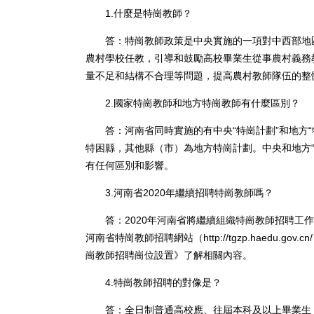
1.什麼是特崗教師？
答：特崗教師政策是中央實施的一項對中西部地區
農村學校任教，引導和鼓勵高校畢業生從事農村義務
量不足和結構不合理等問題，提高農村教師隊伍的整
2.國家特崗教師和地方特崗教師有什麼區別？
答：河南省同時實施的有中央“特崗計劃”和地方“特
特困縣，其他縣（市）為地方特崗計劃。中央和地方
有任何區別和影響。
3.河南省2020年繼續招聘特崗教師嗎？
答：2020年河南省將繼續組織特崗教師招聘工作
河南省特崗教師招聘網站（http://tgzp.haedu.
崗教師招聘崗位設置》了解相關內容。
4.特崗教師招聘的對像是？
答：全日制普通高校應、往屆本科及以上畢業生；