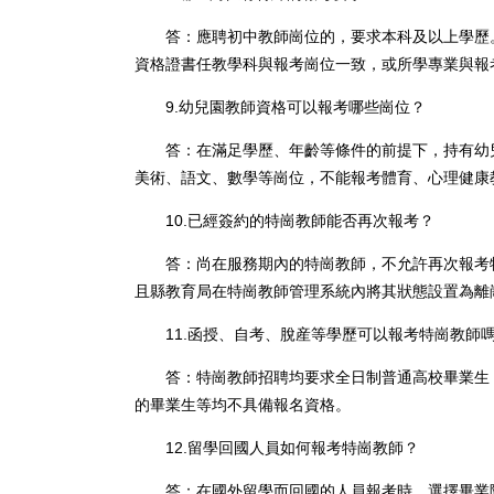
答：應聘初中教師崗位的，要求本科及以上學歷。
資格證書任教學科與報考崗位一致，或所學專業與報
9.幼兒園教師資格可以報考哪些崗位？
答：在滿足學歷、年齡等條件的前提下，持有幼兒
美術、語文、數學等崗位，不能報考體育、心理健康
10.已經簽約的特崗教師能否再次報考？
答：尚在服務期內的特崗教師，不允許再次報考特
且縣教育局在特崗教師管理系統內將其狀態設置為離
11.函授、自考、脫産等學歷可以報考特崗教師
答：特崗教師招聘均要求全日制普通高校畢業生，
的畢業生等均不具備報名資格。
12.留學回國人員如何報考特崗教師？
答：在國外留學而回國的人員報考時，選擇畢業院