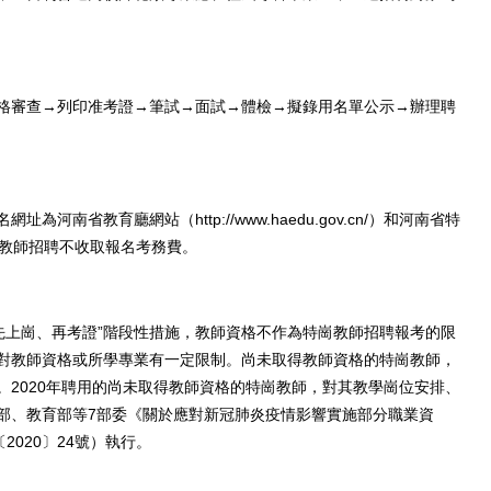
。
審查→列印准考證→筆試→面試→體檢→擬錄用名單公示→辦理聘
省教育廳網站（http://www.haedu.gov.cn/）和河南省特
/）。特崗教師招聘不收取報名考務費。
先上崗、再考證”階段性措施，教師資格不作為特崗教師招聘報考的限
對教師資格或所學專業有一定限制。尚未取得教師資格的特崗教師，
2020年聘用的尚未取得教師資格的特崗教師，對其教學崗位安排、
部、教育部等7部委《關於應對新冠肺炎疫情影響實施部分職業資
2020〕24號）執行。