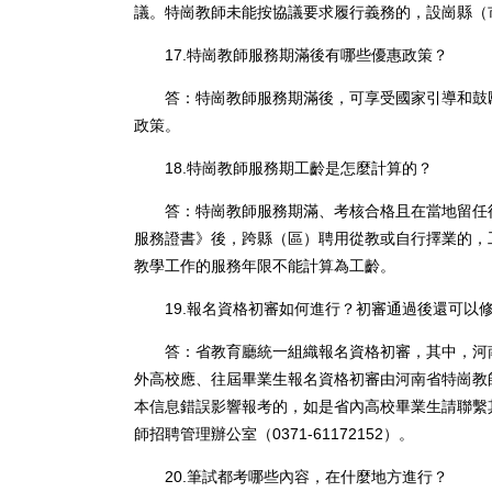
議。特崗教師未能按協議要求履行義務的，設崗縣（
17.特崗教師服務期滿後有哪些優惠政策？
答：特崗教師服務期滿後，可享受國家引導和鼓勵
政策。
18.特崗教師服務期工齡是怎麼計算的？
答：特崗教師服務期滿、考核合格且在當地留任後
服務證書》後，跨縣（區）聘用從教或自行擇業的，
教學工作的服務年限不能計算為工齡。
19.報名資格初審如何進行？初審通過後還可以
答：省教育廳統一組織報名資格初審，其中，河南
外高校應、往屆畢業生報名資格初審由河南省特崗教
本信息錯誤影響報考的，如是省內高校畢業生請聯繫
師招聘管理辦公室（0371-61172152）。
20.筆試都考哪些內容，在什麼地方進行？