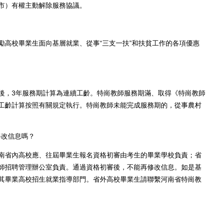
市）有權主動解除服務協議。
高校畢業生面向基層就業、從事“三支一扶”和扶貧工作的各項優惠
，3年服務期計算為連續工齡。特崗教師服務期滿、取得《特崗教師
工齡計算按照有關規定執行。特崗教師未能完成服務期的，從事農村
修改信息嗎？
省內高校應、往屆畢業生報名資格初審由考生的畢業學校負責；省
師招聘管理辦公室負責。通過資格初審後，不能再修改信息。如是基
其畢業高校招生就業指導部門。省外高校畢業生請聯繫河南省特崗教