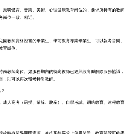
應聘體育、音樂、美術、心理健康教育崗位的，要求所持有的教師
考崗位一致、相近。
園教師資格證書的畢業生、學前教育專業畢業生，可以報考音樂、
教育崗位。
崗教師崗位。如服務期內的特崗教師已經與設崗縣解除服務協議，
崗，則可以再次報考特崗教師。
嗎？
成人高考（函授、業餘、脫産）、自學考試、網絡教育、遠程教育
校時有留學回國選項，並按系統要求上傳畢業證、教育部認可的學