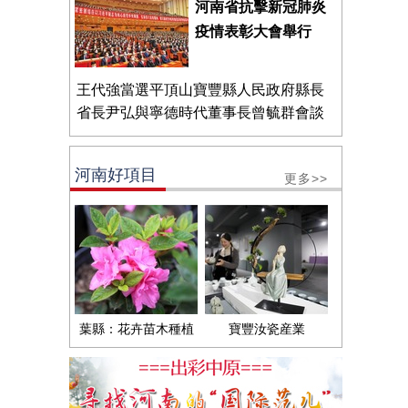
河南省抗擊新冠肺炎
疫情表彰大會舉行
王代強當選平頂山寶豐縣人民政府縣長
省長尹弘與寧德時代董事長曾毓群會談
河南好項目
更多>>
葉縣：花卉苗木種植
寶豐汝瓷産業