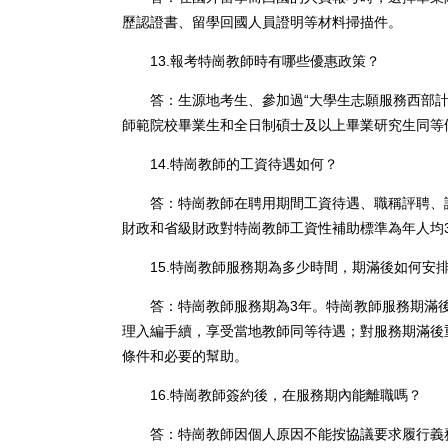
歷認證書、留學回國人員證明等材料掃描件。
13.報考特崗教師時有哪些優惠政策？
答：生源地考生、參加過“大學生志願服務西部計劃
師範院校畢業生和全日制碩士及以上畢業研究生同等
14.特崗教師的工資待遇如何？
答：特崗教師在聘用期間工資待遇、職稱評聘、評
財政和省級財政對特崗教師工資性補助標準為年人均3
15.特崗教師服務期為多少時間，期滿後如何安
答：特崗教師服務期為3年。特崗教師服務期滿後
理入編手續，享受當地教師同等待遇；對服務期滿後
條件和必要的幫助。
16.特崗教師簽約後，在服務期內能離職嗎？
答：特崗教師因個人原因不能按協議要求履行義務