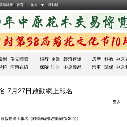
環球財智
教育
地方
移動版
原創
豫見國際
銀行
企業
經濟速遞
房産
科教
中原
視頻
河南在線
保險
理財
中原優品
汽車
環保
中原
名 7月27日啟動網上報名
更多
7日啟動網上報名（附特崗教師招聘政策30問）