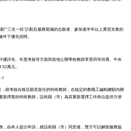
”“三支一扶”計劃且服務期滿的志願者、參加過半年以上實習支教的
條件下優先招聘。
優評先、年度考核等方面與當地公辦學校教師享受同等待遇。中央
.52萬元。
排？
，經考核合格且願意留任的特崗教師，在核定的教職工編制總額內辦
重新擇業的特崗教師，設崗縣（市）為其重新選擇工作崗位提供方便
，由本人提出申請，經設崗縣（市）同意後，雙方可以解除服務協