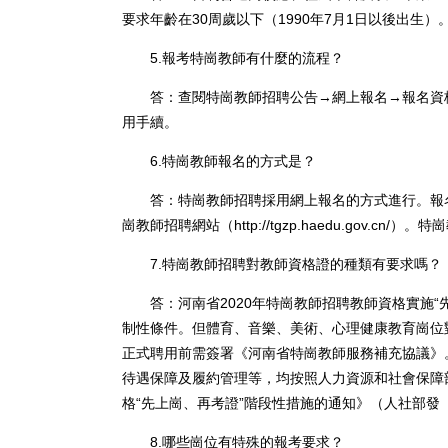
要求年齡在30周歲以下（1990年7月1日以後出生）
5.報考特崗教師有什麼的流程？
答：查閱特崗教師招聘公告→網上報名→報名資格
用手續。
6.特崗教師報名的方式是？
答：特崗教師招聘採用網上報名的方式進行。報名網址為河南
崗教師招聘網站（http://tgzp.haedu.gov.cn
7.特崗教師招聘對教師資格證的種類有要求嗎？
答：河南省2020年特崗教師招聘教師資格實施“
制性條件。但體育、音樂、美術、心理健康教育崗位
正式聘用前需簽署《河南省特崗教師服務補充協議》。
待遇保障及履約管理等，均按照人力資源和社會保障
格“先上崗、再考證”階段性措施的通知》（人社部發〔
8.哪些崗位有特殊的報考要求？