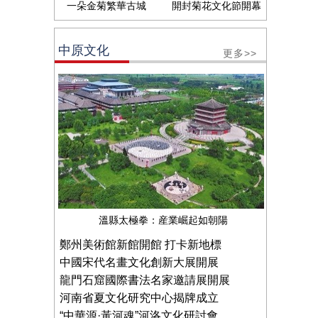
一朵金菊繁華古城
開封菊花文化節開幕
中原文化
更多>>
溫縣太極拳：産業崛起如朝陽
鄭州美術館新館開館 打卡新地標
中國宋代名畫文化創新大展開展
龍門石窟國際書法名家邀請展開展
河南省夏文化研究中心揭牌成立
“中華源·黃河魂”河洛文化研討會