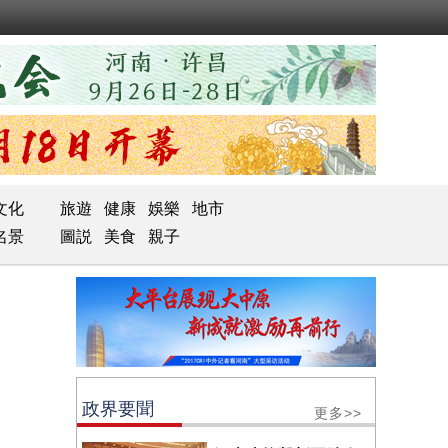
文化
旅遊
健康
娛樂
地市
名景
圖説
美食
親子
政界要聞
更多>>