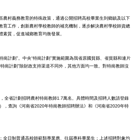
農村義務教育的特殊政策，通過公開招聘高校畢業生到鄉鎮及以下
教育工作，創新農村學校教師的補充機制，逐步解決農村學校師資總
體素質，促進城鄉教育均衡發展。
崗計劃”。中央“特崗計劃”實施範圍為我省原國貧縣、省貧縣和連片
“特崗計劃”除財政支持渠道不同外，其他方面均一致。對特崗教師沒
，全省計劃招聘農村特崗教師1.7萬名。具體時間及招聘人數請登錄
gov.cn/），查詢《河南省2020年特崗教師招聘辦法》和《河南省2020年特
全日制普通高校師範類專業應、往屆專科畢業生；上述招聘對象均