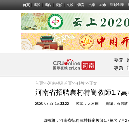
首頁
國際
國內
視頻
文娛
體育
汽車
城市
環球創業
要聞
專題
首頁>>
河南頻道首頁>>
科教
>>正文
河南省招聘農村特崗教師1.7萬
2020-07-27 15:33:22
來源：
大河網
責編：石麗敏
原標題：河南省招聘農村特崗教師1.7萬名 7月2