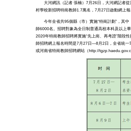
大河網訊（記者 張楠）7月26日，大河網記者從
村學校新招聘特崗教師1.7萬名，7月27日啟動網上
今年全省共95個縣（市）實施“特崗計劃”，其中，5
師6000名。招聘對象為全日制普通高校本科及以上
2020年特崗教師招聘將實施“先上崗、再考證”階
師招聘網上報名時間是7月27日—8月2日，全省統一筆
或河南省特崗教師招聘網站（http://tgzp.haedu.gov