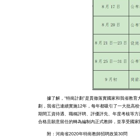
據了解，“特崗計劃”是貫徹落實國家和我省教育
劃，我省已連續實施12年，每年都吸引了一大批高
期間工資待遇、職稱評聘、評優評先、年度考核等方
合格且願意留任的轉為編制內正式教師，並享受國家
附：河南省2020年特崗教師招聘政策30問