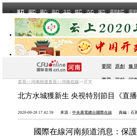
首頁
國際
國內
視頻
文娛
體育
汽車
城市
環球創業
環球
要聞
原創
豫
專題
視頻
河
首頁>>
河南頻道首頁>>
河南在線
>>正文
北方水城獲新生 央視特別節目《直
2020-09-28 17:42:59
來源：
中央廣電總台國際在線
責編：石
國際在線河南頻道消息：保護