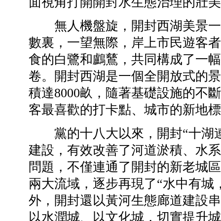
面視角打開開封水生態治理的壯美
無人機盤旋，開封西湖美景一
數裏，一望無際，岸上市民遊客者
食的白鷺和鸕鶿，共同構成了一幅
卷。開封西湖是一個全開放式的景區
積達8000畝，隨著基礎設施的不
客最喜歡的打卡點、城市的新地標
黨的十八大以來，開封“十湖連通
建設，有效改善了河道淤積、水系
問題，不僅連通了開封的新老城區
兩大流域，逐步再現了“水中有城
外，開封還以黃河生態廊道建設串
以水潤城、以文化城，切實提升