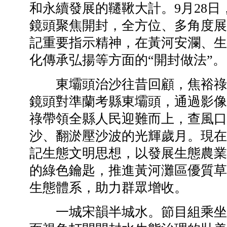
和永續發展的韆鞦大計。9月28
鏡頭聚焦開封，全方位、多角度展
記重要指示精神，在黃河安瀾、生
化傳承弘揚等方面的“開封做法”。
東壩頭治沙往昔回顧，焦裕祿
鏡頭對準蘭考縣東壩頭，通過影像
祿帶領全縣人民迎難而上，查風口
沙、翻淤壓沙波的光輝歲月。現在
記生態文明思想，以發展生態農業
的綠色鑰匙，推進黃河灘區優質草
生態體系，助力群眾增收。
一城宋韻半城水。節目組乘坐