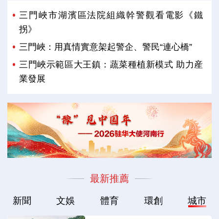
三門峽市湖濱區法院組織幹警觀看電影《鐵
拐》
三門峽：用真情實意架起警企、警民“連心橋”
三門峽示範區大王鎮：蔬菜種植新模式 助力産
業發展
最新推薦
新聞
文娛
體育
環創
城市