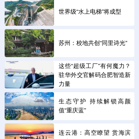
世界级“水上电梯”将成型
苏州：校地共创“同里诗光”
这些“超级工厂”有何魔力？
驻华外交官解码合肥智造新
力量
生态守护 持续解锁高颜
值“重庆蓝”
连云港：高空瞭望 赏海滨