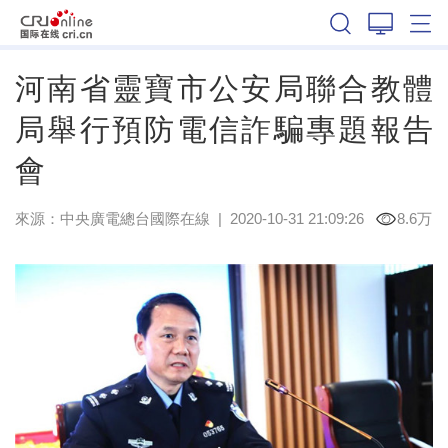
河南
河南省靈寶市公安局聯合教體
局舉行預防電信詐騙專題報告
會
來源：
中央廣電總台國際在線
|
2020-10-31 21:09:26
8.6万