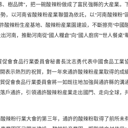
態、樹品牌”，把一碗酸辣粉做成了富民強縣的大産業。
勢，以河南省酸辣粉産業聯盟為依託，以“河南酸辣粉”
許酸辣粉生産基地、酸辣粉産業園建設，不斷擦亮“中國
河南，推動河南從“國人糧倉”向“國人廚房”“世人餐桌”
促會食品行業委員會秘書長沈志勇代表中國食品工業
開表示熱烈的祝賀，對一年來通許酸辣粉産業取得的成
貿促會食品行業委員會將一如既往地加強與通許縣的溝
落戶通許，引領通許酸辣粉産業走出國門、走向全球，
酸辣粉行業大會的第三年，通許的酸辣粉取得了前所未