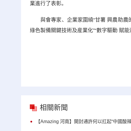
業進行了表彰。
與會專家、企業家圍繞“甘薯 興農助農的金
綠色製備關鍵技術及産業化”“數字驅動 賦
相關新聞
【Amazing 河南】開封通許何以扛起“中國酸