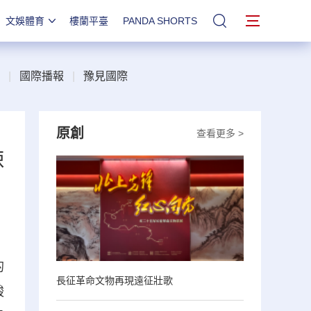
文娛體育
樓蘭平臺
PANDA SHORTS
站內搜索
|
國際播報
|
豫見國際
原創
查看更多 >
辣
的
長征革命文物再現遠征壯歌
酸