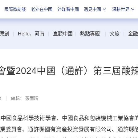
國際微訪談
老外在中國
外媒看中國
遇見中國
深耕世界
原創
|
Hello，河南
|
直觀中國
|
熱點專題
|
文旅
|
金融
暨2024中國（通許）第三屆酸
線
編輯： 張雨晴
中國食品科學技術學會、中國食品和包裝機械工業協會
業委員會、通許縣國有資産投資發展有限公司、通許縣