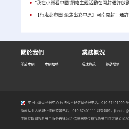
“我在小縣看中國”網絡主題活動在開封通許啟
【行走都市圈·聚焦出彩中原】河南開封：通許
關於我們
業務概況
關於本網
本網招聘
環球資訊
移動增值
中国互联网举报中心
违法和不良信息举报电话：010-67401009 举报邮
新闻从业人员职业道德监督电话：010-67401111 监督邮箱：jiancha@c
中国互联网视听节目服务自律公约
信息网络传播视听节目许可证 010200