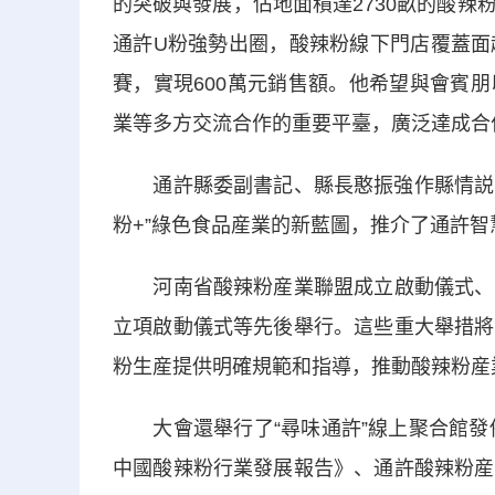
的突破與發展，佔地面積達2730畝的酸
通許U粉強勢出圈，酸辣粉線下門店覆蓋面
賽，實現600萬元銷售額。他希望與會賓
業等多方交流合作的重要平臺，廣泛達成合
通許縣委副書記、縣長憨振強作縣情説明暨
粉+”綠色食品産業的新藍圖，推介了通許
河南省酸辣粉産業聯盟成立啟動儀式、河
立項啟動儀式等先後舉行。這些重大舉措將
粉生産提供明確規範和指導，推動酸辣粉産
大會還舉行了“尋味通許”線上聚合館發佈
中國酸辣粉行業發展報告》、通許酸辣粉産