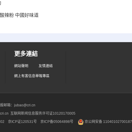
動
酸辣粉 中國好味道
更多連結
網站聲明
友情連結
網上有害信息舉報專區
箱：jubao@cri.cn
ri.cn 互联网新闻信息服务许可证10120170005
2 京ICP证120531号
京ICP备05064898号
京公网安备 1104010270018