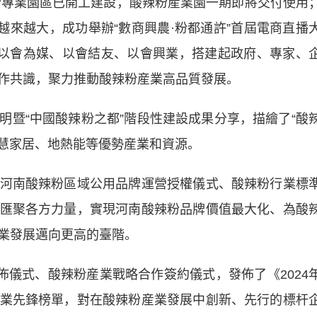
辣粉專業園區已開工建設，酸辣粉産業園一期即將交付使用
越來越大，成功舉辦“數商興農·粉都通許”首屆電商直播
朋以會為媒、以會結友、以會興業，搭建起政府、專家、
作共識，聚力推動酸辣粉産業高品質發展。
“中國酸辣粉之都”階段性建設成果分享，描繪了“酸
智慧家居、地熱能等優勢産業和資源。
南酸辣粉區域公用品牌運營授權儀式、酸辣粉行業標
匯聚各方力量，實現河南酸辣粉品牌價值最大化、為酸
業發展邁向更高的臺階。
儀式、酸辣粉産業戰略合作簽約儀式，發佈了《2024
業先鋒榜單，對在酸辣粉産業發展中創新、先行的標杆