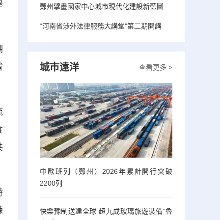
舉
鄭州擘畫國家中心城市現代化建設新藍圖
“河南省涉外法律服務大講堂”第二期開講
溯
省
城市遠洋
查看更多 >
流
食
共
中歐班列（鄭州）2026年累計開行突破
2200列
特
辣
快樂豫制送達全球 超九成玻璃旅遊裝備“魯