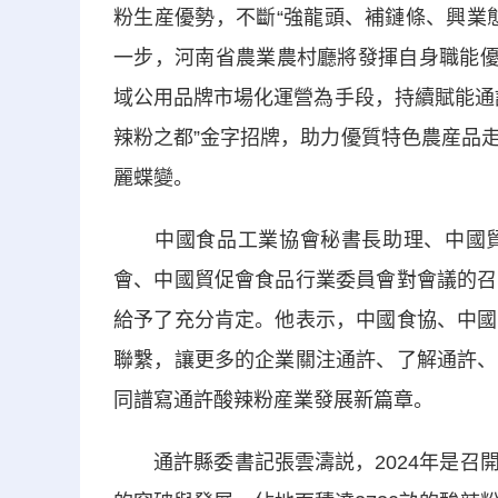
粉生産優勢，不斷“強龍頭、補鏈條、興業
一步，河南省農業農村廳將發揮自身職能優
域公用品牌市場化運營為手段，持續賦能通
辣粉之都”金字招牌，助力優質特色農産品走出
麗蝶變。
中國食品工業協會秘書長助理、中國貿
會、中國貿促會食品行業委員會對會議的召
給予了充分肯定。他表示，中國食協、中國
聯繫，讓更多的企業關注通許、了解通許、
同譜寫通許酸辣粉産業發展新篇章。
通許縣委書記張雲濤説，2024年是召開