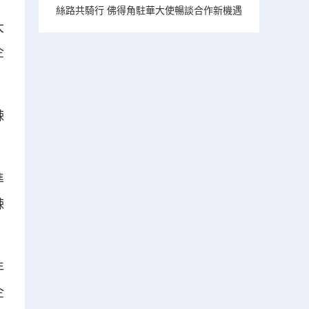
；
絲路共騎行 佛得角駐華大使暢談合作新機遇
大
企
辣
準
辣
年
企