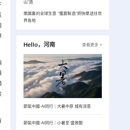
山”造
下
樂園裏的全球生意 “獲嘉製造”把快樂送往世
區
界各地
酸
華
Hello，河南
查看更多 >
協
績
通
共
節氣中國·AI同行｜大暑中原 城有涼意
有
節氣中國·AI同行｜小暑至 盛景酣