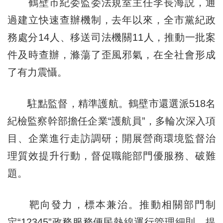
鶴壁市紀委監委法規室主任李長海説，通
過建立快速查辦機制，去年以來，全市黨紀政
務處分14人、移送司法機關11人，推動一批案
件及時查辦，滌蕩了歪風邪氣，在全社會形成
了有力震懾。
駐點監督，精準護航。鶴壁市還選派518名
紀檢監察幹部擔任企業“護航員”，多輪次深入項
目、企業進行走訪調研；開展營商環境監督治
理質效提升行動，督促職能部門優服務、破難
題。
靶向發力，標本兼治。推動相關部門制
定“12345”政務服務便民熱線運行管理細則，提