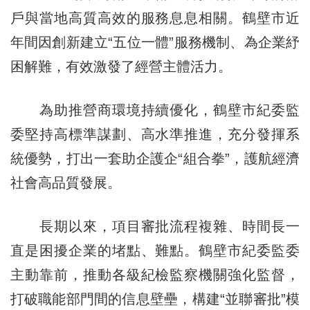
戶與當地高質高效的服務息息相關。鶴壁市近
年間因創新建立“五位一體”服務機制、為企業紓
困解難，有效激發了經營主體活力。
為助推營商環境持續優化，鶴壁市紀委監
委堅持高標準謀劃、高水準推進，充分發揮系
統優勢，打出一套助企護企“組合拳”，護航經濟
社會高品質發展。
長期以來，項目審批流程複雜、時間長一
直是困擾企業的堵點、難點。鶴壁市紀委監委
主動靠前，推動各級紀檢監察機關強化監督，
打破職能部門間的信息壁壘，構建“並聯審批”模