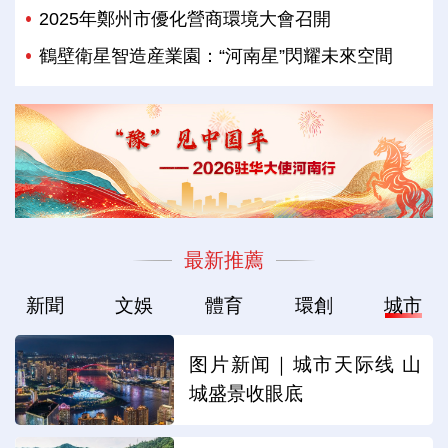
2025年鄭州市優化營商環境大會召開
鶴壁衛星智造産業園：“河南星”閃耀未來空間
最新推薦
新聞
文娛
體育
環創
城市
图片新闻｜城市天际线 山
城盛景收眼底