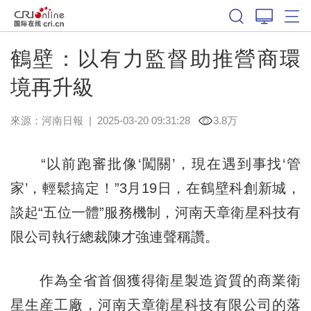
鶴壁：以有力監督助推營商環
境再升級
來源：
河南日報
|
2025-03-20 09:31:28
3.8万
“以前跑審批像‘闖關’，現在遇到事找‘管
家’，輕鬆搞定！”3月19日，在鶴壁科創新城，
談起“五位一體”服務機制，河南天章衛星科技有
限公司執行總裁陳才強連聲稱讚。
作為全省首個獲得衛星製造資質的商業衛
星生産工廠，河南天章衛星科技有限公司的落