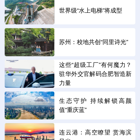
世界级“水上电梯”将成型
苏州：校地共创“同里诗光”
这些“超级工厂”有何魔力？
驻华外交官解码合肥智造新
力量
生态守护 持续解锁高颜
值“重庆蓝”
连云港：高空瞭望 赏海滨