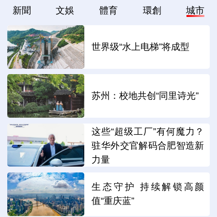
新聞
文娛
體育
環創
城市
世界级“水上电梯”将成型
苏州：校地共创“同里诗光”
这些“超级工厂”有何魔力？
驻华外交官解码合肥智造新
力量
生态守护 持续解锁高颜
值“重庆蓝”