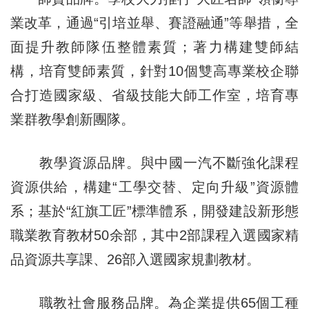
業改革，通過“引培並舉、賽證融通”等舉措，全
面提升教師隊伍整體素質；著力構建雙師結
構，培育雙師素質，針對10個雙高專業校企聯
合打造國家級、省級技能大師工作室，培育專
業群教學創新團隊。
教學資源品牌。與中國一汽不斷強化課程
資源供給，構建“工學交替、定向升級”資源體
系；基於“紅旗工匠”標準體系，開發建設新形態
職業教育教材50余部，其中2部課程入選國家精
品資源共享課、26部入選國家規劃教材。
職教社會服務品牌。為企業提供65個工種