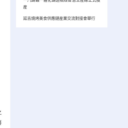
産
延吉燒烤美食供應鏈産業交流對接會舉行
之
將