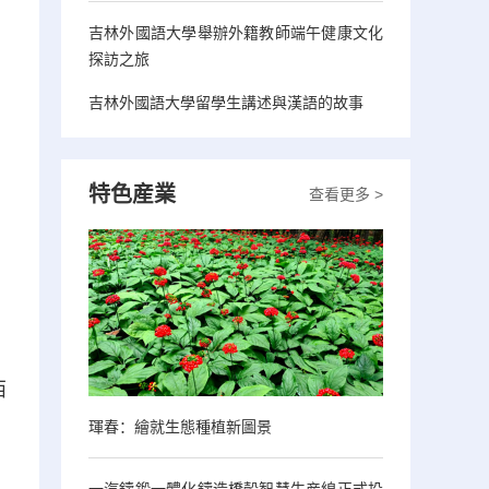
吉林外國語大學舉辦外籍教師端午健康文化
探訪之旅
吉林外國語大學留學生講述與漢語的故事
特色産業
查看更多 >
西
琿春：繪就生態種植新圖景
一汽鑄鍛一體化鑄造橋殼智慧生産線正式投