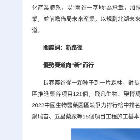
化産業體系，以“兩谷一基地”為承載，加
業，並前瞻佈局未來産業，以規劃北湖未來
道。
關鍵詞：新路徑
優勢賽道向“新”而行
長春藥谷從一顆種子到一片森林，對長春新
區推進藥谷項目121個，飛凡生物、聖博
2022中國生物醫藥園區競爭力排行榜中排
聚瑞宙、五星藥廠等15個項目工程施工基