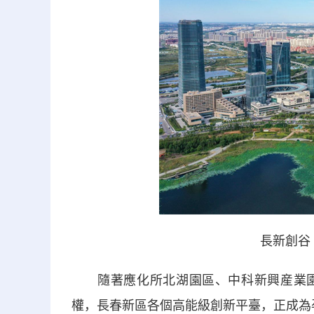
長新創谷
隨著應化所北湖園區、中科新興産業園
權，長春新區各個高能級創新平臺，正成為孕