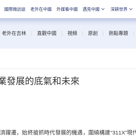
國際微訪談
老外在中國
外媒看中國
遇見中國
深耕世界
|
老外在吉林
|
直觀中國
|
視頻
|
原創
|
熱點專題
産業發展的底氣和未來
線
遷，始終搶抓時代發展的機遇，圍繞構建“311X”現