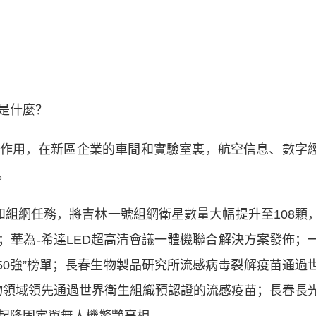
是什麼？
用，在新區企業的車間和實驗室裏，航空信息、數字
。
射和組網任務，將吉林一號組網衛星數量大幅提升至108顆
；華為-希達LED超高清會議一體機聯合解決方案發佈；
新50強”榜單；長春生物製品研究所流感病毒裂解疫苗通過
物領域領先通過世界衛生組織預認證的流感疫苗；長春長