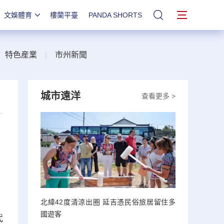
文娛體育
樓蘭平臺
PANDA SHORTS
站內搜索
|
特色産業
|
市州新聞
城市遠洋
查看更多 >
北緯42度清涼出圈 延吉憑民俗旅居留住多
國遊客
代