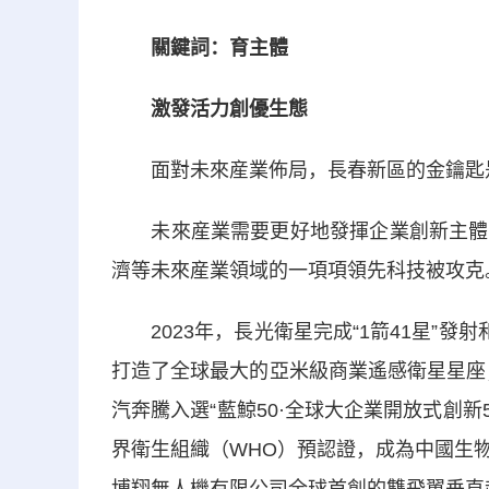
關鍵詞：育主體
激發活力創優生態
面對未來産業佈局，長春新區的金鑰匙
未來産業需要更好地發揮企業創新主體作
濟等未來産業領域的一項項領先科技被攻克
2023年，長光衛星完成“1箭41星”發
打造了全球最大的亞米級商業遙感衛星星座
汽奔騰入選“藍鯨50·全球大企業開放式創
界衛生組織（WHO）預認證，成為中國生