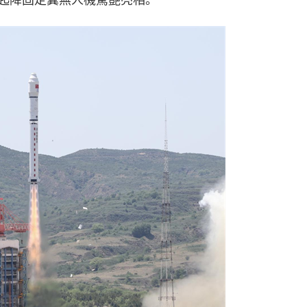
起降固定翼無人機驚艷亮相。