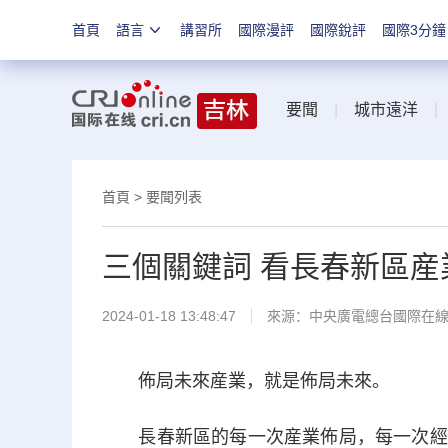
首頁
語言
講習所
國際漫評
國際銳評
國際3分鐘
要聞
|
城市遠洋
首頁
>
要聞列表
三個關鍵詞 看長春新區
2024-01-18 13:48:47
來源：中央廣電總台國際在
佈局未來産業，就是佈局未來。
長春新區的每一次産業佈局，每一次經濟躍