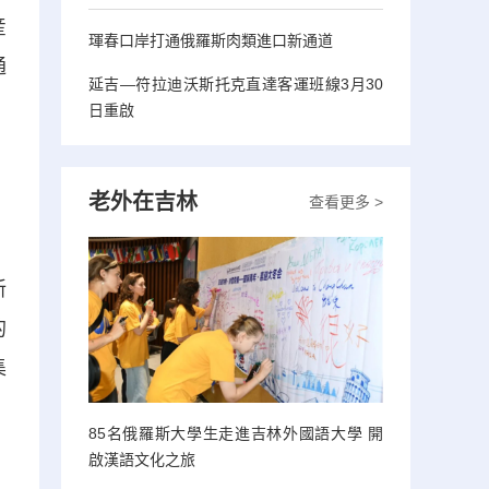
産
琿春口岸打通俄羅斯肉類進口新通道
通
延吉—符拉迪沃斯托克直達客運班線3月30
日重啟
老外在吉林
查看更多 >
新
的
集
85名俄羅斯大學生走進吉林外國語大學 開
啟漢語文化之旅