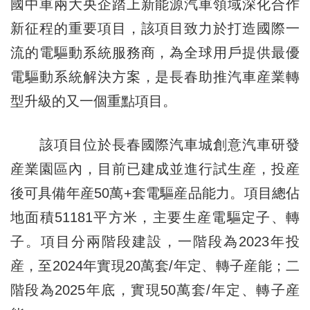
國中車兩大央企踏上新能源汽車領域深化合作
新征程的重要項目，該項目致力於打造國際一
流的電驅動系統服務商，為全球用戶提供最優
電驅動系統解決方案，是長春助推汽車産業轉
型升級的又一個重點項目。
該項目位於長春國際汽車城創意汽車研發
産業園區內，目前已建成並進行試生産，投産
後可具備年産50萬+套電驅産品能力。項目總佔
地面積51181平方米，主要生産電驅定子、轉
子。項目分兩階段建設，一階段為2023年投
産，至2024年實現20萬套/年定、轉子産能；二
階段為2025年底，實現50萬套/年定、轉子産