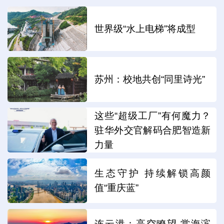
世界级“水上电梯”将成型
苏州：校地共创“同里诗光”
这些“超级工厂”有何魔力？
驻华外交官解码合肥智造新
力量
生态守护 持续解锁高颜
值“重庆蓝”
连云港：高空瞭望 赏海滨