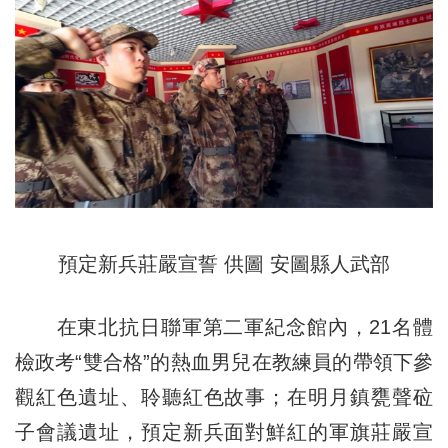
預定新兵莊嚴宣誓 供圖 安圖縣人武部
在東北抗日聯軍第二軍紀念館內，21名體
檢政考“雙合格”的熱血男兒在教練員的帶領下參
觀紅色遺址、聆聽紅色故事；在明月鎮甕聲砬
子會議遺址，預定新兵面對鮮紅的軍旗莊嚴宣