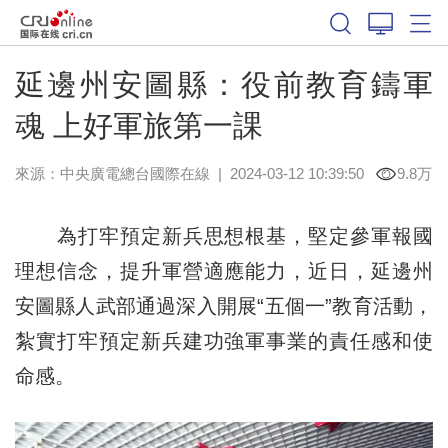
延邊州安圖縣：役前教育鑄軍
魂 上好軍旅第一課
來源：中央廣電總台國際在線
|
2024-03-12 10:39:50
9.8万
為打牢預定新兵思想根基，堅定參軍報國
理想信念，提升軍營適應能力，近日，延邊州
安圖縣人武部通過深入開展“五個一”教育活動，
紮實打牢預定新兵建功強軍事業的責任感和使
命感。