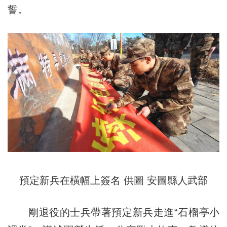
誓。
預定新兵在橫幅上簽名 供圖 安圖縣人武部
剛退役的士兵帶著預定新兵走進“石榴亭小