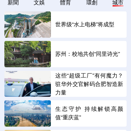
新聞
文娛
體育
環創
城市
世界级“水上电梯”将成型
苏州：校地共创“同里诗光”
这些“超级工厂”有何魔力？
驻华外交官解码合肥智造新
力量
生态守护 持续解锁高颜
值“重庆蓝”