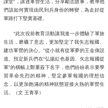
課堂”，講述軍營生活，分享勵志故事，教導他
們該如何實現由民到兵身份的轉變，為走好從
軍路打下堅實基礎。
“此次役前教育活動讓我進一步體驗了軍旅
生活，磨礪了意志，更加堅定了我矢志報國、
建功軍營的決心。”從小就有從軍夢的王金偉説
道。預定新兵們在“弘揚紅色基因、矢志報國從
軍”的橫幅上鄭重簽下名字，他們紛紛表示要學
習革命先烈的精神，堅定參軍報國的理想信
念，以更加飽滿的精神狀態迎接火熱的軍營生
活。（文 王青享）