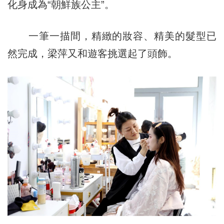
化身成為“朝鮮族公主”。
一筆一描間，精緻的妝容、精美的髮型已
然完成，梁萍又和遊客挑選起了頭飾。