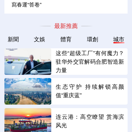
寫春運“答卷”
最新推薦
新聞
文娛
體育
環創
城市
这些“超级工厂”有何魔力？
驻华外交官解码合肥智造新
力量
生态守护 持续解锁高颜
值“重庆蓝”
连云港：高空瞭望 赏海滨
风光