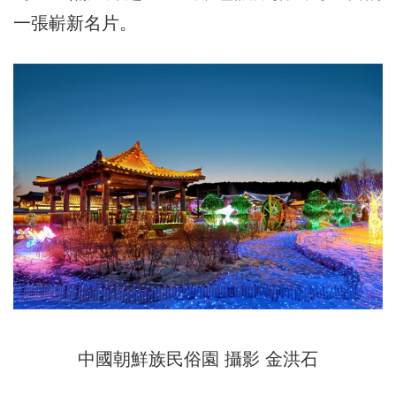
一張嶄新名片。
中國朝鮮族民俗園 攝影 金洪石