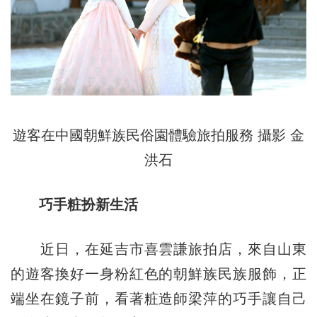
遊客在中國朝鮮族民俗園體驗旅拍服務 攝影 金
洪石
巧手粧扮新生活
近日，在延吉市喜雲謙旅拍店，來自山東
的遊客換好一身粉紅色的朝鮮族民族服飾，正
端坐在鏡子前，看著粧造師梁萍的巧手讓自己