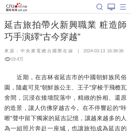
延吉旅拍帶火新興職業 粧造師
巧手演繹“古今穿越”
來源：中央廣電總台國際在線
|
2024-03-13 16:38:38
19.4万
近期，在吉林省延吉市的中國朝鮮族民俗
園，隨處可見“朝鮮族公主、王子”穿梭于飛檐瓦
舍間，沉浸在矮墻院落中，精緻的扮相、還原
的造景，讓人仿佛穿越古今。在不停響起的“咔
嚓”聲中留下獨家的延吉記憶，讓越來越多的人
為一組照片奔赴一座城，也讓旅拍成為延吉的