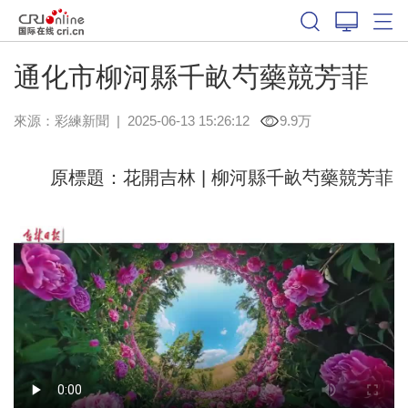
通化市柳河縣千畝芍藥競芳菲
來源：
彩練新聞
|
2025-06-13 15:26:12
9.9万
原標題：花開吉林 | 柳河縣千畝芍藥競芳菲