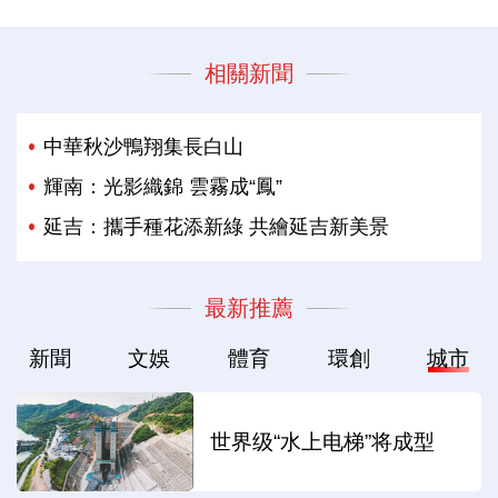
相關新聞
中華秋沙鴨翔集長白山
輝南：光影織錦 雲霧成“鳳”
延吉：攜手種花添新綠 共繪延吉新美景
最新推薦
新聞
文娛
體育
環創
城市
世界级“水上电梯”将成型