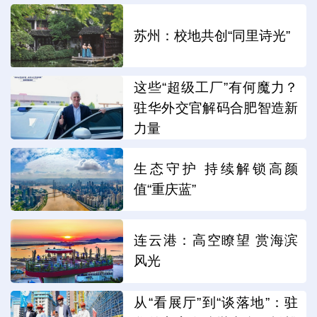
苏州：校地共创“同里诗光”
这些“超级工厂”有何魔力？
驻华外交官解码合肥智造新
力量
生态守护 持续解锁高颜
值“重庆蓝”
连云港：高空瞭望 赏海滨
风光
从“看展厅”到“谈落地”：驻