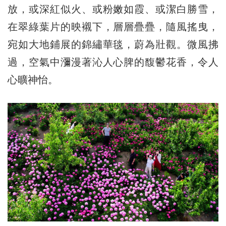
放，或深紅似火、或粉嫩如霞、或潔白勝雪，
在翠綠葉片的映襯下，層層疊疊，隨風搖曳，
宛如大地鋪展的錦繡華毯，蔚為壯觀。微風拂
過，空氣中瀰漫著沁人心脾的馥鬱花香，令人
心曠神怡。