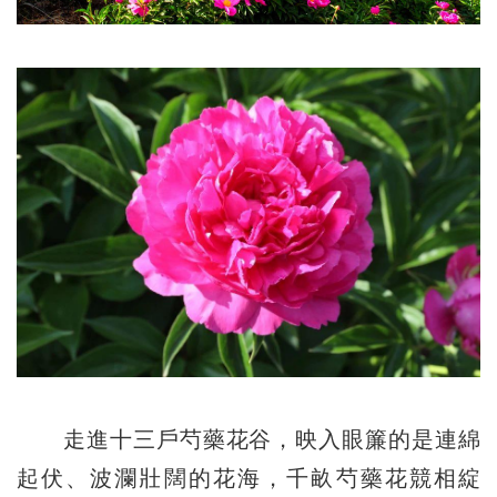
走進十三戶芍藥花谷，映入眼簾的是連綿
起伏、波瀾壯闊的花海，千畝芍藥花競相綻