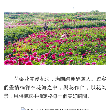
芍藥花開漫花海，滿園絢麗醉遊人。遊客
們盡情徜徉在花海之中，與花作伴，以花為
景，用相機或手機定格每一個美好瞬間。