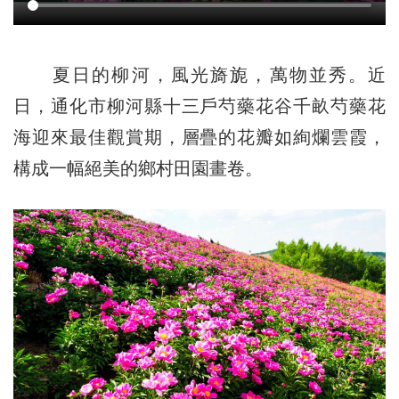
夏日的柳河，風光旖旎，萬物並秀。近
日，通化市柳河縣十三戶芍藥花谷千畝芍藥花
海迎來最佳觀賞期，層疊的花瓣如絢爛雲霞，
構成一幅絕美的鄉村田園畫卷。