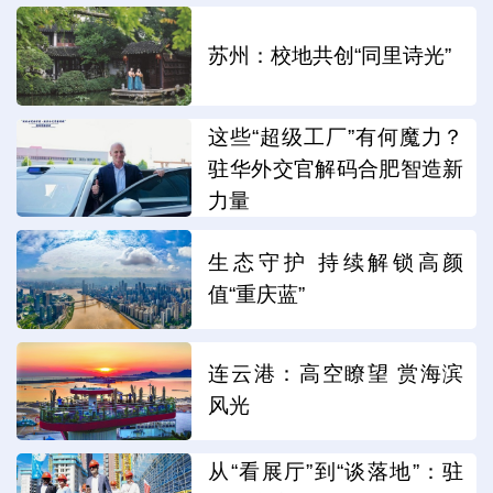
苏州：校地共创“同里诗光”
这些“超级工厂”有何魔力？
驻华外交官解码合肥智造新
力量
生态守护 持续解锁高颜
值“重庆蓝”
连云港：高空瞭望 赏海滨
风光
从“看展厅”到“谈落地”：驻