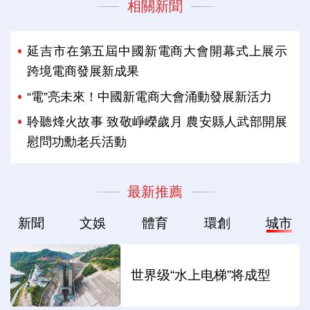
相關新聞
延吉市在第五屆中國新電商大會開幕式上展示
跨境電商發展新成果
“電”亮未來！中國新電商大會涌動發展新活力
聆聽烽火故事 致敬崢嶸歲月 農安縣人武部開展
慰問功勳老兵活動
最新推薦
新聞
文娛
體育
環創
城市
世界级“水上电梯”将成型