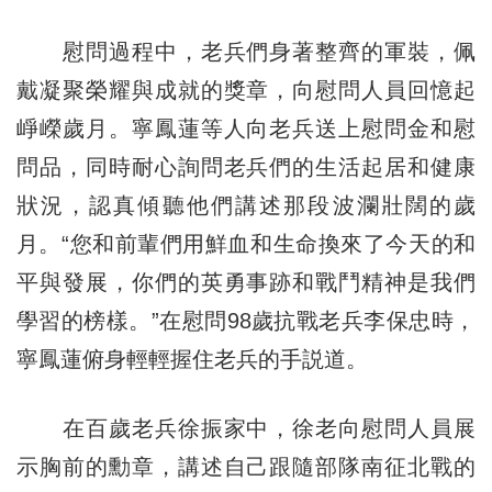
慰問過程中，老兵們身著整齊的軍裝，佩
戴凝聚榮耀與成就的獎章，向慰問人員回憶起
崢嶸歲月。寧鳳蓮等人向老兵送上慰問金和慰
問品，同時耐心詢問老兵們的生活起居和健康
狀況，認真傾聽他們講述那段波瀾壯闊的歲
月。“您和前輩們用鮮血和生命換來了今天的和
平與發展，你們的英勇事跡和戰鬥精神是我們
學習的榜樣。”在慰問98歲抗戰老兵李保忠時，
寧鳳蓮俯身輕輕握住老兵的手説道。
在百歲老兵徐振家中，徐老向慰問人員展
示胸前的勳章，講述自己跟隨部隊南征北戰的