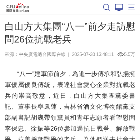
白山方大集團“八一”前夕走訪慰
問26位抗戰老兵
來源：中央廣電總台國際在線
|
2025-07-30 13:48:11
5.5万
“八一”建軍節前夕，為進一步傳承和弘揚擁
軍優屬優良傳統，表達社會愛心企業對抗戰老
兵的崇高敬意，近日，白山方大集團黨委書
記、董事長寧鳳蓮，吉林省酒文化博物館黨支
部副書記胡巍帶領黨員和青年志願者看望慰問
李保忠、徐振等26位參加過抗日戰爭、解放戰
爭、抗美援朝戰爭的老兵，為他們送去社會大