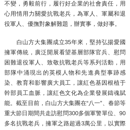
不變，勇毅前行，履行好企業的社會責任，用
心用情用力關愛抗戰老兵，為軍人、軍屬和退
役軍人、優撫對象解難題，辦實事，做好事。
白山方大集團成立35年來，堅持弘揚愛國
擁軍傳統，廣泛開展看望基層部隊官兵、慰問
困難退役軍人、致敬抗戰老兵等系列活動，用
部隊中涌現出的英模人物和先進典型事跡感
染、教育和影響廣大員工，讓紅色基因根植于
幹部員工血脈，讓紅色文化為企業發展鑄魂賦
能。截至目前，白山方大集團在“八一”、春節等
重大節日期間共走訪慰問300多個軍警單位、90
多名抗戰老兵，擁軍之路超過3萬公里，以實際