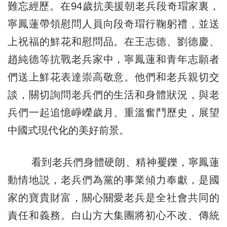
難忘經歷。在94歲抗美援朝老兵段奇瑁家裏，
寧鳳蓮帶領慰問人員向段奇瑁行鞠躬禮，並送
上祝福的鮮花和慰問品。在王志德、劉德慶、
趙純德等抗戰老兵家中，寧鳳蓮和青年志願者
們送上鮮花表達崇高敬意。他們和老兵親切交
談，關切詢問老兵們的生活和身體狀況，與老
兵們一起追憶崢嶸歲月、重溫奮鬥歷史，展望
中國式現代化的美好前景。
看到老兵們身體硬朗、精神矍鑠，寧鳳蓮
動情地説，老兵們為黨的事業傾力奉獻，是國
家的寶貴財富，關心關愛老兵是全社會共同的
責任和義務。白山方大集團將初心不改、傳統