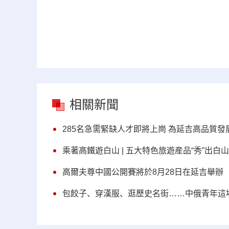
相關新聞
285名急需緊缺人才即將上崗 為延吉高品質
乘著高鐵遊白山 | 五大特色旅遊産品“秀”出白
高爾夫尊中國公開賽將於8月28日在延吉舉辦
包餃子、穿漢服、逛歷史名街……中俄青年這