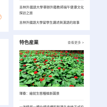
吉林外國語大學舉辦外籍教師端午健康文化
探訪之旅
吉林外國語大學留學生講述與漢語的故事
特色産業
查看更多 >
琿春：繪就生態種植新圖景
一汽鑄鍛一體化鑄造橋殼智慧生産線正式投