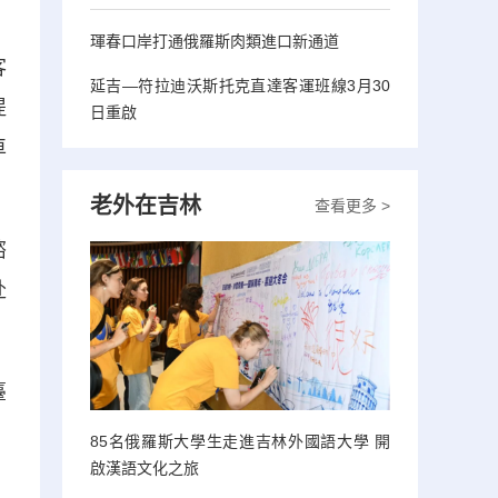
琿春口岸打通俄羅斯肉類進口新通道
客
延吉—符拉迪沃斯托克直達客運班線3月30
提
日重啟
車
老外在吉林
查看更多 >
諮
赴
臺
85名俄羅斯大學生走進吉林外國語大學 開
啟漢語文化之旅