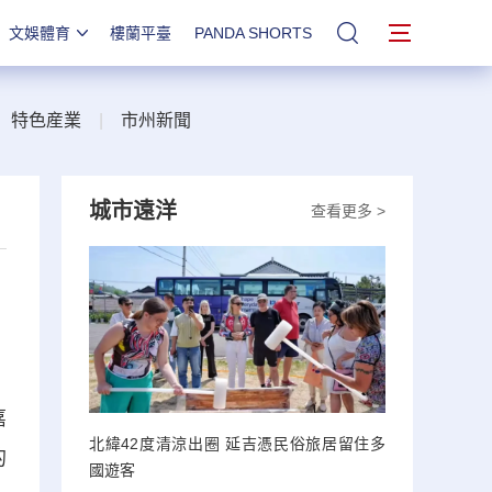
文娛體育
樓蘭平臺
PANDA SHORTS
站內搜索
|
特色産業
|
市州新聞
城市遠洋
查看更多 >
嘉
北緯42度清涼出圈 延吉憑民俗旅居留住多
的
國遊客