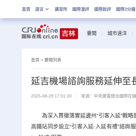
首頁
語言
講習所
國際漫評
國際銳評
國際3分鐘
要聞
|
城市遠洋
首頁
>
要聞列表
延吉機場諮詢服務延伸至長
2025-08-29 17:01:20
來源：中央廣電總台國際在
為深入貫徹落實延邊州“引客入延”戰略部
高鐵站同步設立“引客入延·入延有禮”諮