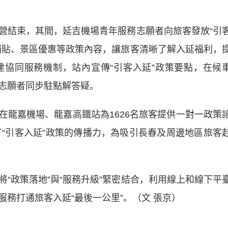
結束，其間，延吉機場青年服務志願者向旅客發放“引
補貼、景區優惠等政策內容，讓旅客清晰了解入延福利，
協同服務機制，站內宣傳“引客入延”政策要點，在候
志願者同步駐點解答疑。
嘉機場、龍嘉高鐵站為1626名旅客提供一對一政策
了“引客入延”政策的傳播力，為吸引長春及周邊地區旅客
政策落地”與“服務升級”緊密結合，利用線上和線下平
務打通旅客入延“最後一公里”。（文 張京）