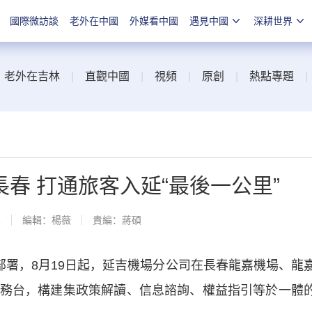
國際微訪談
老外在中國
外媒看中國
遇見中國
深耕世界
|
老外在吉林
|
直觀中國
|
視頻
|
原創
|
熱點專題
春 打通旅客入延“最後一公里”
線
編輯：楊薇
責編：蔣碩
署，8月19日起，延吉機場分公司在長春龍嘉機場、龍
詢服務台，構建集政策解讀、信息諮詢、權益指引等於一體