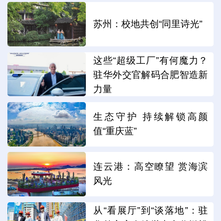
苏州：校地共创“同里诗光”
这些“超级工厂”有何魔力？
驻华外交官解码合肥智造新
力量
生态守护 持续解锁高颜
值“重庆蓝”
连云港：高空瞭望 赏海滨
风光
从“看展厅”到“谈落地”：驻