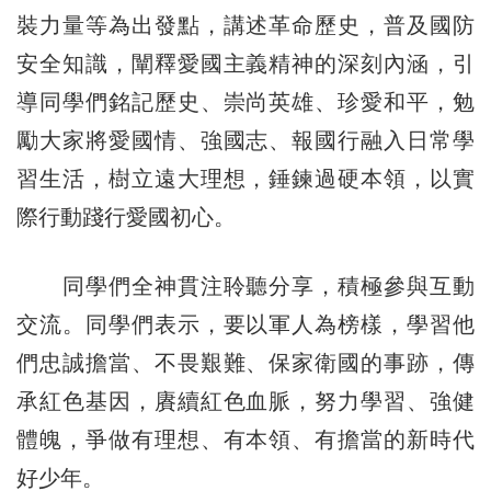
裝力量等為出發點，講述革命歷史，普及國防
安全知識，闡釋愛國主義精神的深刻內涵，引
導同學們銘記歷史、崇尚英雄、珍愛和平，勉
勵大家將愛國情、強國志、報國行融入日常學
習生活，樹立遠大理想，錘鍊過硬本領，以實
際行動踐行愛國初心。
同學們全神貫注聆聽分享，積極參與互動
交流。同學們表示，要以軍人為榜樣，學習他
們忠誠擔當、不畏艱難、保家衛國的事跡，傳
承紅色基因，賡續紅色血脈，努力學習、強健
體魄，爭做有理想、有本領、有擔當的新時代
好少年。