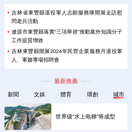
吉林省東豐縣退役軍人志願服務隊開展走訪慰
問老兵活動
遼源市東豐縣落實“三項舉措”推動黨外知識分子
工作提質增效
吉林東豐縣開展2024年民營企業服務月退役軍
人、軍嫂專場招聘會
最新推薦
新聞
文娛
體育
環創
城市
世界级“水上电梯”将成型