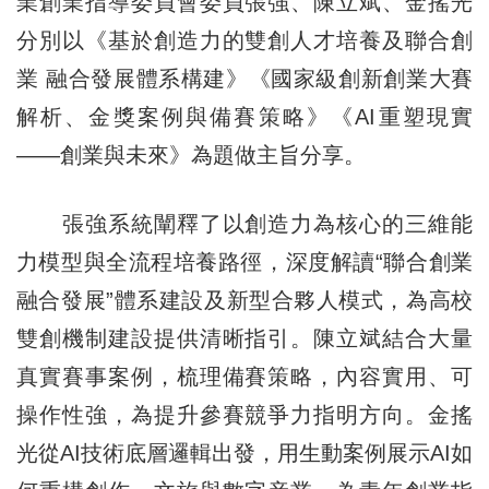
業創業指導委員會委員張強、陳立斌、金搖光
分別以《基於創造力的雙創人才培養及聯合創
業 融合發展體系構建》《國家級創新創業大賽
解析、金獎案例與備賽策略》《AI重塑現實
——創業與未來》為題做主旨分享。
張強系統闡釋了以創造力為核心的三維能
力模型與全流程培養路徑，深度解讀“聯合創業
融合發展”體系建設及新型合夥人模式，為高校
雙創機制建設提供清晰指引。陳立斌結合大量
真實賽事案例，梳理備賽策略，內容實用、可
操作性強，為提升參賽競爭力指明方向。金搖
光從AI技術底層邏輯出發，用生動案例展示AI如