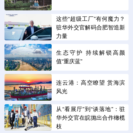
这些“超级工厂”有何魔力？
驻华外交官解码合肥智造新
力量
生态守护 持续解锁高颜
值“重庆蓝”
连云港：高空瞭望 赏海滨
风光
从“看展厅”到“谈落地”：驻
华外交官在皖抛出合作橄榄
枝