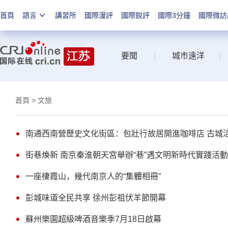
首頁
語言
講習所
國際漫評
國際銳評
國際3分鐘
國際微訪
要聞
|
城市遠洋
|
首頁
> 文旅
南通西南營歷史文化街區：包壯行故居開進咖啡店 古城
街巷煥新 南京秦淮朝天宮舉辦“巷”遇文明新時代實踐活動
一座棲霞山，幾代南京人的“集體相冊”
彭城味道全民共享 徐州彭祖伏羊節開幕
蘇州樂園超級啤酒音樂季7月18日啟幕