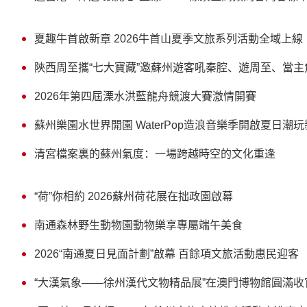
夏趣牛首啟新章 2026牛首山夏季文旅系列活動全域上線
陝西周至攜“七大寶藏”邀蘇州遊客吼秦腔、遊周至、當主
2026年第四屆溧水洪藍龍舟競渡大賽激情開賽
蘇州樂園水世界開園 WaterPop造浪音樂季開啟夏日潮
清宮檔案裏的蘇州氣度：一場跨越時空的文化重逢
“荷”你相約 2026蘇州荷花展在拙政園啟幕
南通森林野生動物園動物樂享專屬端午美食
2026“南通夏日見面計劃”啟幕 百餘項文旅活動惠民迎客
“大漢氣象——徐州漢代文物精品展”在澳門博物館圓滿收