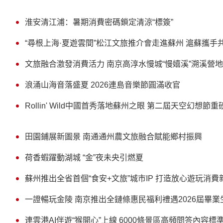
淮安清江浦：暑期消費密碼鎖定清涼“標簽”
“尋根上海·夏遊雲間”松江文旅推介會走進蘇州 滬蘇攜
文旅融合激發消費活力 南京高淳水慢城“慢嬉溪”溯溪營
浪涌山海音落盛夏 2026連島音樂節圓滿收官
Rollin' Wild中國首秀落地蘇州之眼 第二屆天空幻想節
田園鋪展新圖景 南通通州農文旅融合賦能鄉村振興
荷香蝦躍動湖城 “金”夜未央引燃夏
蘇州推出全省首個“食安+文旅”城市IP 打造放心遊玩消費
一證暢玩金陵 南京推出全鏈條惠民福利禮遇2026屆畢業
連雲港AI伴遊“猴開心”上線 6000條景區高頻問答內容標