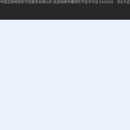
中国互联网视听节目服务自律公约
信息网络传播视听节目许可证 0102002 京ICP证