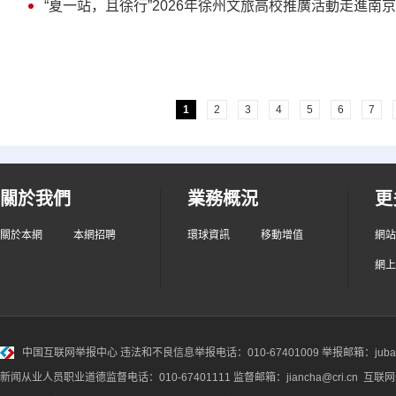
“夏一站，且徐行”2026年徐州文旅高校推廣活動走進南
1
2
3
4
5
6
7
關於我們
業務概況
更
關於本網
本網招聘
環球資訊
移動增值
網站
網上
中国互联网举报中心
违法和不良信息举报电话：010-67401009 举报邮箱：jubao@
新闻从业人员职业道德监督电话：010-67401111 监督邮箱：jiancha@cri.cn 互联