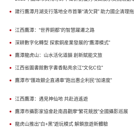
建行鷹潭月湖支行落地全市首筆“清欠貸” 助力國企清理
江西鷹潭：“世界銅都”的智慧躍遷之路
深耕數字化轉型 探索銅産業發展的“鷹潭模式”
鷹潭龍虎山：山水活化道韻 創新賦能文旅
江西省圖書館數字書香點亮余江“文化C位”
鷹潭市“匯政銀企直通車”跑出惠企利民“加速度”
江西鷹潭：遇見神仙地 共赴逍遙遊
鷹潭市攝影家協會赴南昌觀摩“繁花競放”全國攝影巡展
龍虎山推出“白+黑”遊玩模式 解鎖旅遊新體驗