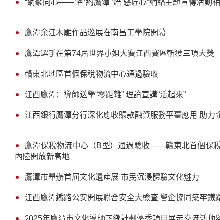
“網聚同心——‘香’約鷹潭 ‘焙’感匠心”網絡主題宣傳活動
鷹潭余江木雕作品巡展在南昌工學院開幕
鷹潭選手在第74屆世界小姐大賽江西賽區斬獲三項大獎
贛東北地區首個保稅物流中心通過驗收
江西鷹潭：導師送學“零距離” 理論宣講“活起來”
江西銀行鷹潭分行深化應收賬款融資服務平臺應用 助力
鷹潭保稅物流中心（B型）通過驗收——贛東北首個保稅
內陸開放新高地
鷹潭市舉辦首屆文化遺産展 市民沉浸體驗文化魅力
江西鷹潭鐵路公安開展聯合安全大檢查 警企協同築牢鐵
2025年鷹潭市文化導師下鄉計劃優秀項目展示交流活動