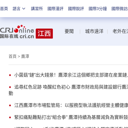
首頁
語言
講習所
國際漫評
國際銳評
國際3分鐘
國際微訪
要聞
|
城市遠洋
|
老外在
首頁
> 鷹潭
小菌菇“鏈”出大錢景！鷹潭余江這個鄉把支部建在産業鏈
追尋紅色足跡 喚醒紅色初心 鷹潭市財政局與建設銀行
動
江西鷹潭市市場監管局：以服務型執法護航經營主體健
緊扣痛點難點打出“組合拳” 鷹潭持續為基層減負為實幹