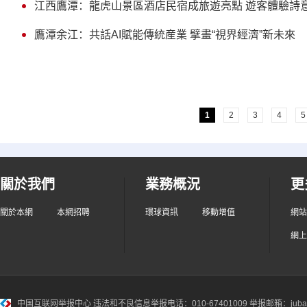
江西鷹潭：龍虎山景區酒店民宿成旅遊亮點 遊客體驗詩
鷹潭余江：共話AI賦能傳統産業 擘畫“視界經濟”新未來
1
2
3
4
5
關於我們
業務概況
更
關於本網
本網招聘
環球資訊
移動增值
網站
網上
中国互联网举报中心
违法和不良信息举报电话：010-67401009 举报邮箱：jubao@