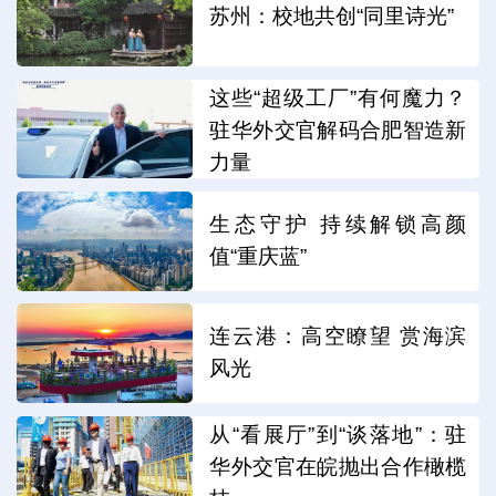
苏州：校地共创“同里诗光”
这些“超级工厂”有何魔力？
驻华外交官解码合肥智造新
力量
生态守护 持续解锁高颜
值“重庆蓝”
连云港：高空瞭望 赏海滨
风光
从“看展厅”到“谈落地”：驻
华外交官在皖抛出合作橄榄