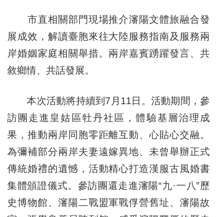
市直相關部門現場推介瀋陽文體旅融合發
展成效，解讀臺胞來往大陸服務指南及服務兩
岸婚姻家庭相關舉措。兩岸嘉賓踴躍發言、共
敘鄉情、共話發展。
本次活動將持續到7月11日。活動期間，參
訪團走進皇姑區牡丹社區，體驗基層治理成
果，推動兩岸同胞零距離互動、心貼心交融。
為彌補部分兩岸夫妻遠嫁異地、未曾舉辦正式
傳統婚禮的遺憾，活動精心打造漢服古風婚書
集體頒證儀式。參訪團還走進瀋陽“九·一八”歷
史博物館、瀋陽二戰盟軍戰俘營舊址、瀋陽故