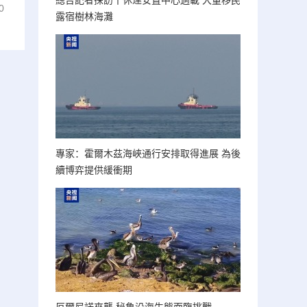
總台記者探訪丨休達安置中心過載 大量移民
0
露宿樹林海灘
專家：霍爾木茲海峽通行安排取得進展 為後
續博弈提供緩衝期