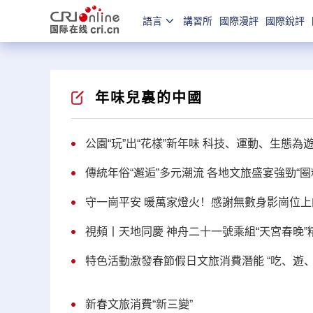
語言
講習所
國際漫評
國際銳評
年味兒裏的中國
公園“玩”出“花樣”新年味 科技、運動、生態
傳統年俗“邂逅”多元潮流 各地文旅盛宴強勁“圈
守一崗平安 暖萬家燈火！感謝無數身影崗位
視頻丨天地同慶 神舟二十一號乘組“天宮春晚”
特色活動激發春節假日文旅消費潛能 “吃、遊
新春文旅消費“新三變”