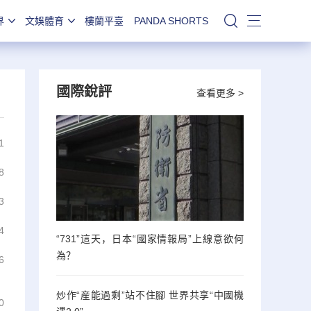
界
文娛體育
樓蘭平臺
PANDA SHORTS
站內搜索
國際銳評
查看更多 >
1
8
3
4
“731”這天，日本“國家情報局”上線意欲何
為？
6
炒作“産能過剩”站不住腳 世界共享“中國機
0