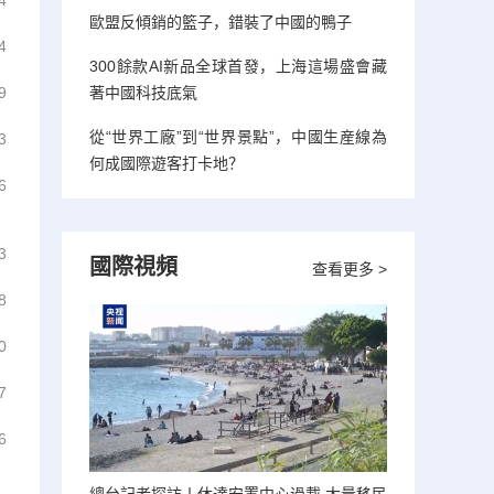
4
歐盟反傾銷的籃子，錯裝了中國的鴨子
4
300餘款AI新品全球首發，上海這場盛會藏
9
著中國科技底氣
從“世界工廠”到“世界景點”，中國生産線為
3
何成國際遊客打卡地？
6
3
國際視頻
查看更多 >
8
0
7
6