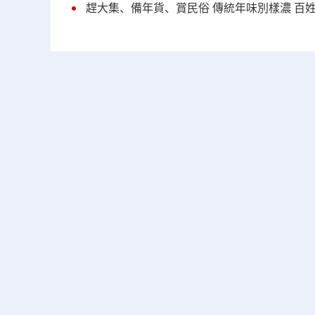
趕大集、備年貨、賞民俗 傳統年味別樣濃 百