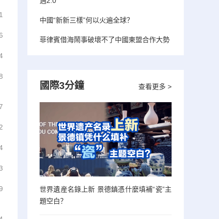
遇2.0”
1
中國“新新三樣”何以火遍全球？
6
菲律賓借海鬧事破壞不了中國東盟合作大勢
4
8
國際3分鐘
查看更多 >
7
2
4
3
9
世界遺産名錄上新 景德鎮憑什麼填補“瓷”主
題空白？