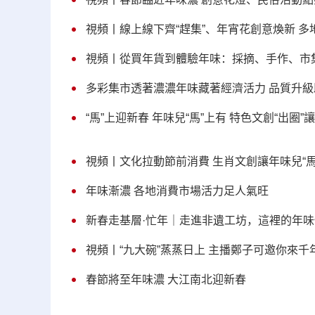
視頻丨線上線下齊“趕集”、年宵花創意煥新 多
視頻丨從買年貨到體驗年味：採摘、手作、市
多彩集市透著濃濃年味藏著經濟活力 品質升級
“馬”上迎新春 年味兒“馬”上有 特色文創“出圈
視頻丨文化拉動節前消費 生肖文創讓年味兒“馬
年味漸濃 各地消費市場活力足人氣旺
新春走基層·忙年｜走進非遺工坊，這裡的年味忙
視頻丨“九大碗”蒸蒸日上 主播鄭子可邀你來千
春節將至年味濃 大江南北迎新春