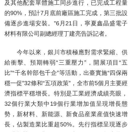
及其他配套單體施工同步進行，已完成工程量
的90%，預計7月底前廠區施工完成，第三批設
備逐步進場安裝。”6月21日，寧夏鑫晶盛電子
材料有限公司副總經理丁建亮告訴記者。
今年以來，銀川市積極應對需求緊縮、供
給衝擊、預期轉弱“三重壓力”，開展項目“五
比”“千名幹部包千企”等活動，出臺實施“四保兩
穩一促”32條和“五項政策”，全市前5個月主要經
濟指標平穩增長。特別是工業經濟成績亮眼，
32個行業大類中19個行業增加值呈現增長態
勢，新材料、新能源、新食品産業産值快速增
長，佔製造業比重超50%。先行指標呈現逐步