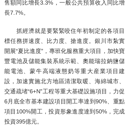
售額同比增長3.3%，一般公共預算收入同比增
長7.7%。
抓經濟就是要緊緊咬住年初制定的各項目
標任務拼速度、比力度、搶進度。銀川市紮實
開展“夏比進度”，專班化服務重大項目，加快寶
豐電池及儲能集裝系統示範、奧能瑞拉鈉鹽儲
能電池、蒙牛高端液態奶等重大産業項目建
設，加速實施北方地區清潔取暖、海綿城市、
交通疏堵“6+N”工程等重大基礎設施項目，力促
6月底全市基本建設項目開工率達到90%、重點
項目100%開工，投資形象進度達到50%，完成
投資395億元。