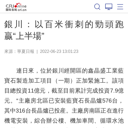
銀川：以百米衝刺的勁頭跑
贏“上半場”
來源：
寧夏日報
|
2022-06-23 13:01:23
連日來，位於銀川經開區的鑫晶盛工業藍
寶石製造加工項目（一期）正加緊施工。該項
目總投資11億元，截至目前累計完成投資7.9億
元。“主廠房北區已安裝藍寶石長晶爐576台，
其中316台長晶爐已投産。主廠房南區正在進行
機電安裝，綜合辦公樓、機加車間、循環水池