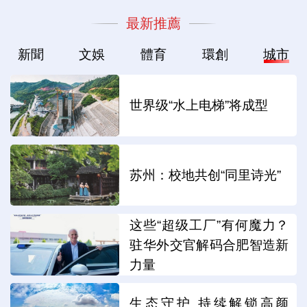
最新推薦
新聞
文娛
體育
環創
城市
世界级“水上电梯”将成型
苏州：校地共创“同里诗光”
这些“超级工厂”有何魔力？
驻华外交官解码合肥智造新
力量
生态守护 持续解锁高颜