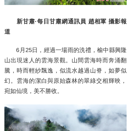
新甘肅·每日甘肅網通訊員 趙相軍 攝影報
道
6月25日，經過一場雨的洗禮，榆中縣興隆
山出現迷人的雲海景觀。山間雲海時而奔涌翻
騰，時而輕紗飄逸，似流水越過山脊，如夢似
幻。雲海的潔白與原始森林的翠綠交相輝映，
宛如仙境，美不勝收。