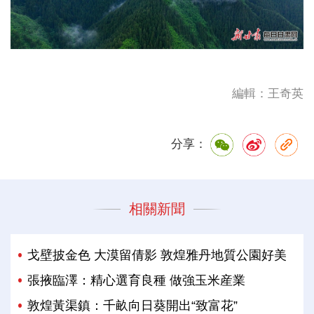
編輯：王奇英
分享：
相關新聞
戈壁披金色 大漠留倩影 敦煌雅丹地質公園好美
張掖臨澤：精心選育良種 做強玉米産業
敦煌黃渠鎮：千畝向日葵開出“致富花”