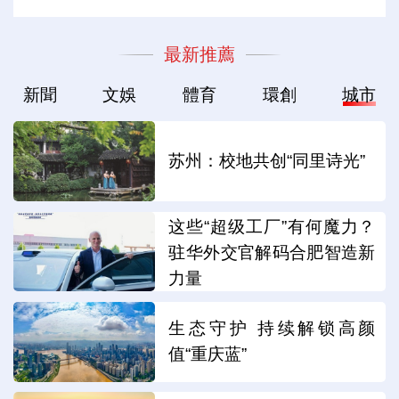
最新推薦
新聞
文娛
體育
環創
城市
苏州：校地共创“同里诗光”
这些“超级工厂”有何魔力？
驻华外交官解码合肥智造新
力量
生态守护 持续解锁高颜
值“重庆蓝”