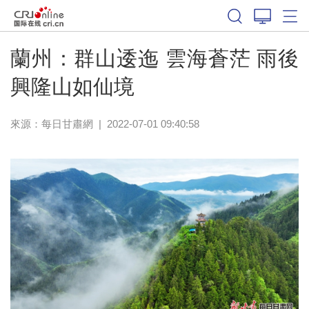
蘭州：群山逶迤 雲海蒼茫 雨後
興隆山如仙境
來源：
每日甘肅網
|
2022-07-01 09:40:58