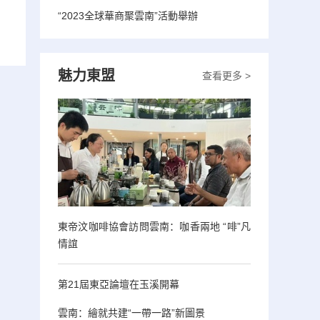
“2023全球華商聚雲南”活動舉辦
魅力東盟
查看更多 >
東帝汶咖啡協會訪問雲南：咖香兩地 “啡”凡
情誼
第21屆東亞論壇在玉溪開幕
雲南：繪就共建“一帶一路”新圖景