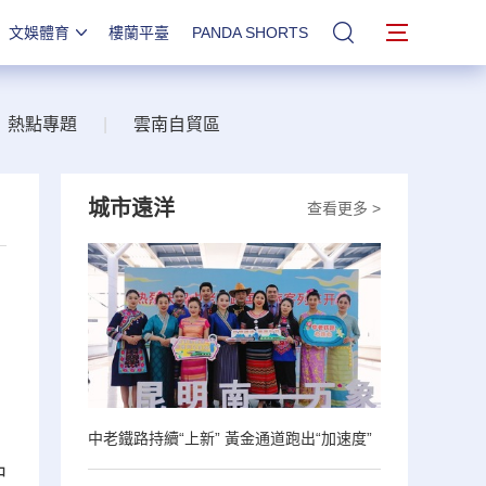
文娛體育
樓蘭平臺
PANDA SHORTS
站內搜索
熱點專題
|
雲南自貿區
城市遠洋
查看更多 >
中老鐵路持續“上新” 黃金通道跑出“加速度”
中