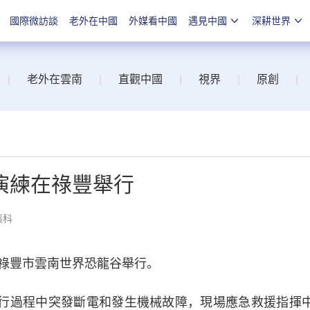
國際微訪談
老外在中國
外媒看中國
遇見中國
深耕世界
|
老外在雲南
|
直觀中國
|
視界
|
原創
|
演練在祿豐舉行
張科
豐市雲南世界恐龍谷舉行。
行過程中突發斷電和發生機械故障，現場應急救援指揮