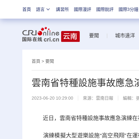
首頁
語言
講習所
國際漫評
國際銳評
國際3分鐘
要聞
|
城市遠洋
首頁
>
要聞
雲南省特種設施事故應急
2023-06-20 10:29:00
來源：
雲南日報
編輯：
近日，雲南省特種設施事故應急演練在祿
演練模擬大型遊樂設施“高空飛翔”在運