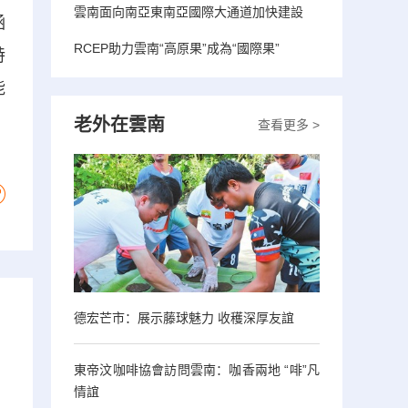
雲南面向南亞東南亞國際大通道加快建設
涵
RCEP助力雲南“高原果”成為“國際果”
特
能
老外在雲南
查看更多 >
德宏芒市：展示藤球魅力 收穫深厚友誼
東帝汶咖啡協會訪問雲南：咖香兩地 “啡”凡
情誼