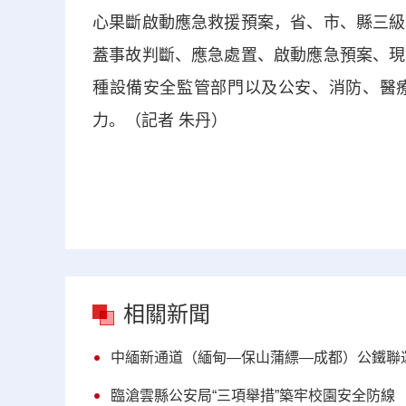
心果斷啟動應急救援預案，省、市、縣三級
蓋事故判斷、應急處置、啟動應急預案、現
種設備安全監管部門以及公安、消防、醫
力。（記者 朱丹）
相關新聞
中緬新通道（緬甸—保山蒲縹—成都）公鐵聯
臨滄雲縣公安局“三項舉措”築牢校園安全防線