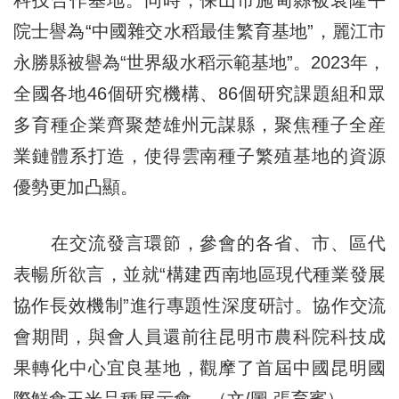
院士譽為“中國雜交水稻最佳繁育基地”，麗江市
永勝縣被譽為“世界級水稻示範基地”。2023年，
全國各地46個研究機構、86個研究課題組和眾
多育種企業齊聚楚雄州元謀縣，聚焦種子全産
業鏈體系打造，使得雲南種子繁殖基地的資源
優勢更加凸顯。
在交流發言環節，參會的各省、市、區代
表暢所欲言，並就“構建西南地區現代種業發展
協作長效機制”進行專題性深度研討。協作交流
會期間，與會人員還前往昆明市農科院科技成
果轉化中心宜良基地，觀摩了首屆中國昆明國
際鮮食玉米品種展示會。（文/圖 張育賓）