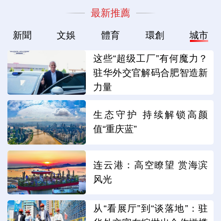
最新推薦
新聞
文娛
體育
環創
城市
这些“超级工厂”有何魔力？
驻华外交官解码合肥智造新
力量
生态守护 持续解锁高颜
值“重庆蓝”
连云港：高空瞭望 赏海滨
风光
从“看展厅”到“谈落地”：驻