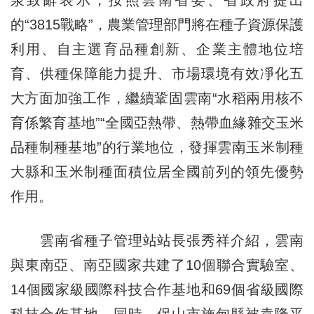
的“3815戰略”，農業管理部門將在種子資源保護
利用、自主選育品種創新、企業主體地位培
育、供種保障能力提升、市場環境有效凈化五
大方面加強工作，繼續鞏固雲南“水稻兩用核不
育係繁育基地”“全國亞熱帶、熱帶血緣雜交玉米
品種制種基地”的行業地位，發揮雲南玉米制種
大縣和玉米制種面積位居全國前列的領先優勢
作用。
雲南省種子管理站站長張秀祥介紹，雲南
與東南亞、南亞國家共建了10個聯合實驗室、
14個國家級國際科技合作基地和69個省級國際
科技合作基地。同時，保山市施甸縣被袁隆平