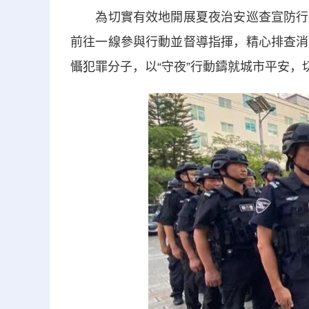
為切實有效地開展夏夜治安巡查宣防行動
前往一線參與行動並督導指揮，精心排查消
懾犯罪分子，以“守夜”行動鑄就城市平安