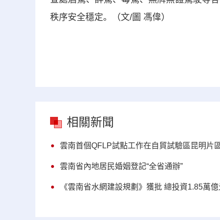
秩序安全穩定。（文/圖 馮偉）
相關新聞
雲南首個QFLP試點工作在自貿試驗區昆明片
雲南省內地居民婚姻登記“全省通辦”
《雲南省水網建設規劃》獲批 總投資1.85萬億