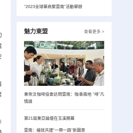
“2023全球華商聚雲南”活動舉辦
魅力東盟
查看更多 >
切
電
安
清
東帝汶咖啡協會訪問雲南：咖香兩地 “啡”凡
緊
情誼
第21屆東亞論壇在玉溪開幕
卡
雲南：繪就共建“一帶一路”新圖景
通