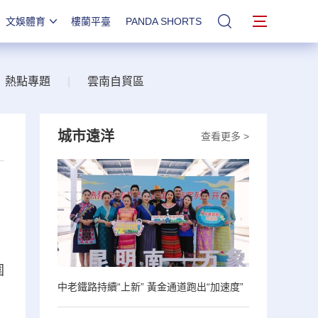
文娛體育
樓蘭平臺
PANDA SHORTS
站內搜索
熱點專題
|
雲南自貿區
城市遠洋
查看更多 >
圍
中老鐵路持續“上新” 黃金通道跑出“加速度”