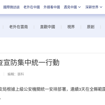
國際微訪談
老外在中國
外媒看中國
遇見中國
深耕世界
|
老外在雲南
|
直觀中國
|
視界
|
原創
|
查宣防集中統一行動
線
編輯：張科
安局根據上級公安機關統一安排部署，連續3天在全縣範
。