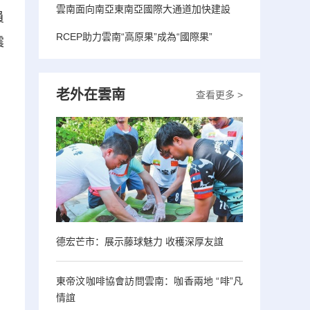
雲南面向南亞東南亞國際大通道加快建設
員
RCEP助力雲南“高原果”成為“國際果”
震
老外在雲南
查看更多 >
德宏芒市：展示藤球魅力 收穫深厚友誼
東帝汶咖啡協會訪問雲南：咖香兩地 “啡”凡
情誼