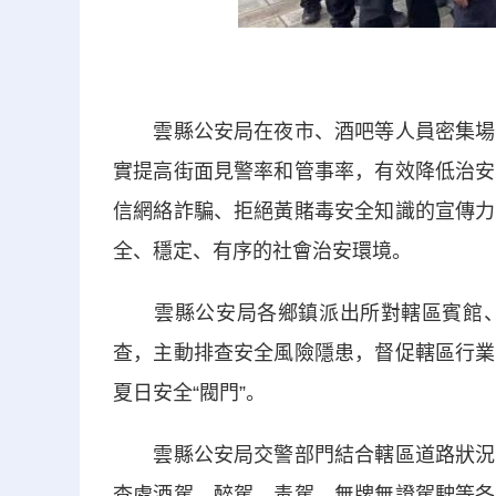
雲縣公安局在夜市、酒吧等人員密集場所
實提高街面見警率和管事率，有效降低治安
信網絡詐騙、拒絕黃賭毒安全知識的宣傳力
全、穩定、有序的社會治安環境。
雲縣公安局各鄉鎮派出所對轄區賓館、酒店
查，主動排查安全風險隱患，督促轄區行業
夏日安全“閥門”。
雲縣公安局交警部門結合轄區道路狀況，
查處酒駕、醉駕、毒駕、無牌無證駕駛等各