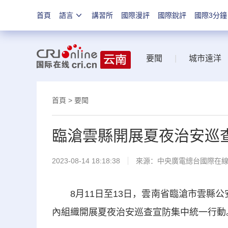
首頁
語言
講習所
國際漫評
國際銳評
國際3分鐘
要聞
|
城市遠洋
首頁
>
要聞
臨滄雲縣開展夏夜治安巡
2023-08-14 18:18:38
來源：中央廣電總台國際在
8月11日至13日，雲南省臨滄市雲縣公
內組織開展夏夜治安巡查宣防集中統一行動