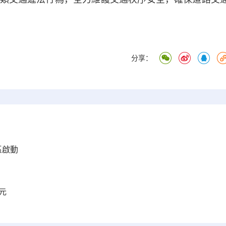
分享：
區啟動
元