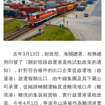
去年3月13日，財政部、海關總署、稅務總
局印發了《關於陸路啟運港退稅試點政策的通
知》，針對符合條件的出口企業從啟運地（啟
運港）啟運報關出口，由中鐵集團及其下屬公
司承運，從鐵路轉關運輸直達離境地口岸（離
境港）離境的集裝箱貨物，實行啟運港退稅政
策。今年4月1日，寧波舟山港被作為離境港實