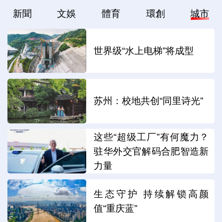
新聞
文娛
體育
環創
城市
世界级“水上电梯”将成型
苏州：校地共创“同里诗光”
这些“超级工厂”有何魔力？
驻华外交官解码合肥智造新
力量
生态守护 持续解锁高颜
值“重庆蓝”