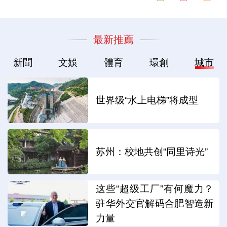
最新推薦
新聞
文娛
體育
環創
城市
世界级“水上电梯”将成型
苏州：校地共创“同里诗光”
这些“超级工厂”有何魔力？
驻华外交官解码合肥智造新
力量