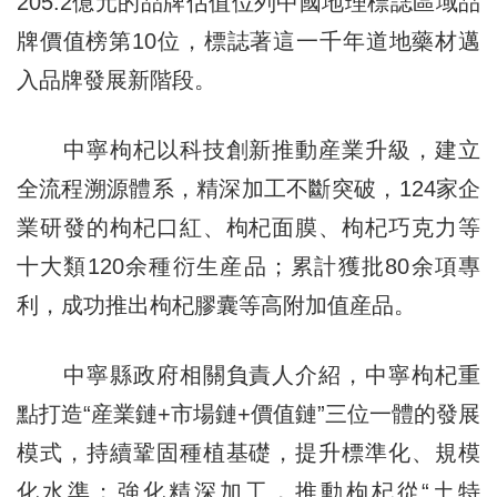
205.2億元的品牌估值位列中國地理標誌區域品
牌價值榜第10位，標誌著這一千年道地藥材邁
入品牌發展新階段。
中寧枸杞以科技創新推動産業升級，建立
全流程溯源體系，精深加工不斷突破，124家企
業研發的枸杞口紅、枸杞面膜、枸杞巧克力等
十大類120余種衍生産品；累計獲批80余項專
利，成功推出枸杞膠囊等高附加值産品。
中寧縣政府相關負責人介紹，中寧枸杞重
點打造“産業鏈+市場鏈+價值鏈”三位一體的發展
模式，持續鞏固種植基礎，提升標準化、規模
化水準；強化精深加工，推動枸杞從“土特