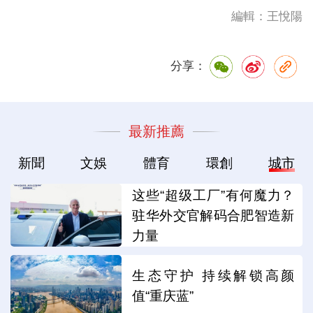
編輯：王悅陽
分享：
最新推薦
新聞
文娛
體育
環創
城市
这些“超级工厂”有何魔力？
驻华外交官解码合肥智造新
力量
生态守护 持续解锁高颜
值“重庆蓝”