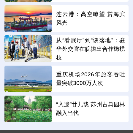
连云港：高空瞭望 赏海滨
风光
从“看展厅”到“谈落地”：驻
华外交官在皖抛出合作橄榄
枝
重庆机场2026年旅客吞吐
量突破3000万人次
“入遗”廿九载 苏州古典园林
融入当代