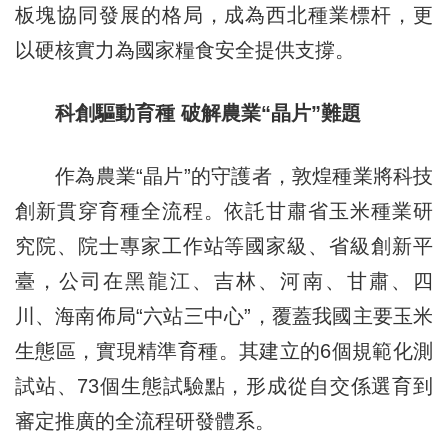
板塊協同發展的格局，成為西北種業標杆，更
以硬核實力為國家糧食安全提供支撐。​
科創驅動育種 破解農業“晶片”難題​
作為農業“晶片”的守護者，敦煌種業將科技
創新貫穿育種全流程。依託甘肅省玉米種業研
究院、院士專家工作站等國家級、省級創新平
臺，公司在黑龍江、吉林、河南、甘肅、四
川、海南佈局“六站三中心”，覆蓋我國主要玉米
生態區，實現精準育種。其建立的6個規範化測
試站、73個生態試驗點，形成從自交係選育到
審定推廣的全流程研發體系。​