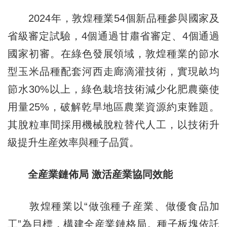
2024年，敦煌種業54個新品種參與國家及
省級審定試驗，4個通過甘肅省審定、4個通過
國家初審。在綠色發展領域，敦煌種業的節水
型玉米品種配套河西走廊滴灌技術，實現畝均
節水30%以上，綠色栽培技術減少化肥農藥使
用量25%，破解乾旱地區農業資源約束難題。
其脫粒車間採用機械脫粒替代人工，以技術升
級提升生産效率與種子品質。​
全産業鏈佈局 激活産業協同效能​
敦煌種業以“做強種子産業、做優食品加
工”為目標，構建全産業鏈格局。種子板塊依託