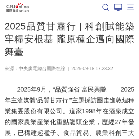
2025品質甘肅行 | 科創賦能築
牢糧安根基 隴原種企邁向國際
舞臺​
來源：中央廣電總台國際在線
|
2025-09-18 17:23:32
2025年9月，“品質強省 富民興隴 ——2025
年主流媒體‘品質甘肅行’”主題採訪團走進敦煌種
業集團股份有限公司。這家1998年在酒泉成立
的國家農業産業化重點龍頭企業，歷經27年發
展，已構建起種子、食品貿易、農業科創三大