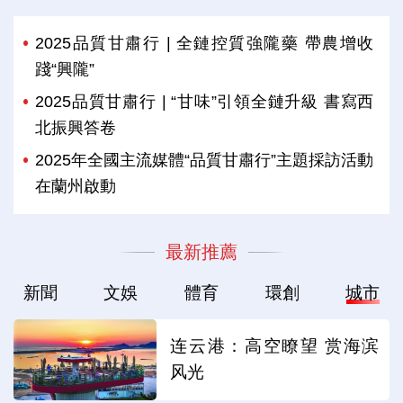
2025品質甘肅行 | 全鏈控質強隴藥 帶農增收
踐“興隴”
2025品質甘肅行 | “甘味”引領全鏈升級 書寫西
北振興答卷
2025年全國主流媒體“品質甘肅行”主題採訪活動
在蘭州啟動
最新推薦
新聞
文娛
體育
環創
城市
连云港：高空瞭望 赏海滨
风光