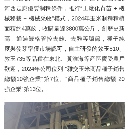
河西走廊優質制種條件，推行“工廠化育苗 + 機
械移栽 + 機械采收”模式，2024年玉米制種種植
面積約4萬畝，收購量達3800萬公斤，創歷史新
高。通過嚴格管控去雄、去雜等環節，種子純
度與發芽率獲市場認可，自主研發的敦玉810、
敦玉735等品種在東北、黃淮海等産區廣受農戶
歡迎，2024年公司位列 “雜交玉米商品種子銷售
總額10強企業”第7位、“商品種子銷售總額 20
強企業”第13位。​