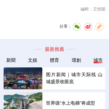
編輯：王悅陽
分享：
最新推薦
新聞
文娛
體育
環創
城市
图片新闻｜城市天际线 山
城盛景收眼底
世界级“水上电梯”将成型