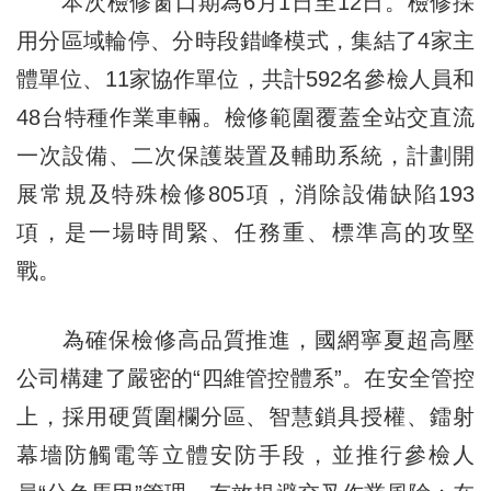
本次檢修窗口期為6月1日至12日。檢修採
用分區域輪停、分時段錯峰模式，集結了4家主
體單位、11家協作單位，共計592名參檢人員和
48台特種作業車輛。檢修範圍覆蓋全站交直流
一次設備、二次保護裝置及輔助系統，計劃開
展常規及特殊檢修805項，消除設備缺陷193
項，是一場時間緊、任務重、標準高的攻堅
戰。
為確保檢修高品質推進，國網寧夏超高壓
公司構建了嚴密的“四維管控體系”。在安全管控
上，採用硬質圍欄分區、智慧鎖具授權、鐳射
幕墻防觸電等立體安防手段，並推行參檢人