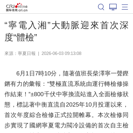
“寧電入湘”大動脈迎來首次深
度“體檢”
來源：
寧夏日報
|
2026-06-03 09:13:08
6月1日7時10分，隨著值班長柴澤寧一聲鏗
鏘有力的彙報：“雙極直流系統由運行轉檢修操
作結束！”±800千伏中寧換流站進入全面檢修狀
態，標誌著中衡直流自2025年10月投運以來，
首次年度綜合檢修正式拉開帷幕。本次檢修同
步實現了國網寧夏電力閥冷設備的首次自主檢