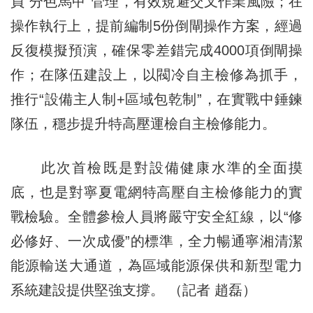
員“分色馬甲”管理，有效規避交叉作業風險；在
操作執行上，提前編制5份倒閘操作方案，經過
反復模擬預演，確保零差錯完成4000項倒閘操
作；在隊伍建設上，以閥冷自主檢修為抓手，
推行“設備主人制+區域包乾制”，在實戰中錘鍊
隊伍，穩步提升特高壓運檢自主檢修能力。
此次首檢既是對設備健康水準的全面摸
底，也是對寧夏電網特高壓自主檢修能力的實
戰檢驗。全體參檢人員將嚴守安全紅線，以“修
必修好、一次成優”的標準，全力暢通寧湘清潔
能源輸送大通道，為區域能源保供和新型電力
系統建設提供堅強支撐。 （記者 趙磊）