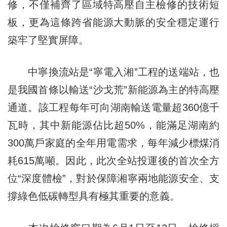
修，不僅補齊了區域特高壓自主檢修的技術短
板，更為這條跨省能源大動脈的安全穩定運行
築牢了堅實屏障。
中寧換流站是“寧電入湘”工程的送端站，也
是我國首條以輸送“沙戈荒”新能源為主的特高壓
通道。該工程每年可向湖南輸送電量超360億千
瓦時，其中新能源佔比超50%，能滿足湖南約
300萬戶家庭的全年用電需求，每年減少標煤消
耗615萬噸。因此，此次全站投運後的首次全方
位“深度體檢”，對於保障湘寧兩地能源安全、支
撐綠色低碳轉型具有極其重要的意義。