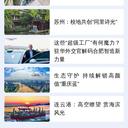
苏州：校地共创“同里诗光”
这些“超级工厂”有何魔力？
驻华外交官解码合肥智造新
力量
生态守护 持续解锁高颜
值“重庆蓝”
连云港：高空瞭望 赏海滨
风光