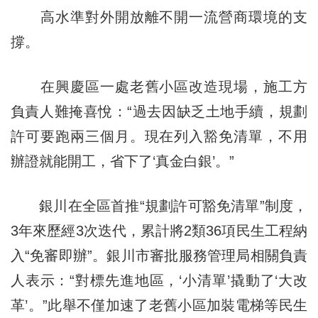
高水準對外開放離不開一流營商環境的支
撐。
在興慶區一處老舊小區改造現場，施工方
負責人難掩喜悅：“過去因缺乏土地手續，規劃
許可要跑兩三個月。現在列入豁免清單，不用
辦證就能開工，省下了‘真金白銀’。”
銀川在全區首推“規劃許可豁免清單”制度，
3年來歷經3次迭代，累計將2類36項民生工程納
入“免審即辦”。銀川市審批服務管理局相關負責
人表示：“對標先進地區，‘小清單’撬動了‘大改
革’。”此舉不僅加速了老舊小區加裝電梯等民生