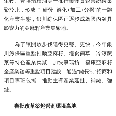
生物、豐祺瑞糧油等一批行業優質企業紛紛集
聚於此，形成了“研發+孵化+加工+分撥”的一體
化産業生態，銀川綜保區正逐步成為國內頗具
影響力的亞麻籽産業集聚地。
為了讓開放步伐邁得更穩、更快，今年銀
川綜保區重點推動亞麻籽、糧食飼草、冷涼蔬
菜等特色産業集聚，加快寧瑞坊、福康亞麻籽
全産業鏈等重點項目建設，通過“鏈長制”招商和
項目專班包抓，推動主導産業延鏈、補鏈、強
鏈。
審批改革築起營商環境高地