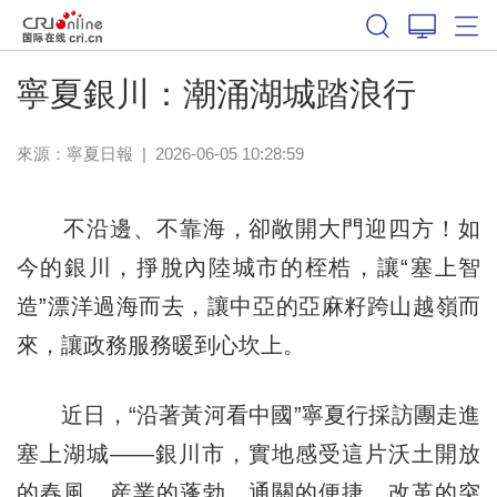
寧夏銀川：潮涌湖城踏浪行
來源：
寧夏日報
|
2026-06-05 10:28:59
不沿邊、不靠海，卻敞開大門迎四方！如
今的銀川，掙脫內陸城市的桎梏，讓“塞上智
造”漂洋過海而去，讓中亞的亞麻籽跨山越嶺而
來，讓政務服務暖到心坎上。
近日，“沿著黃河看中國”寧夏行採訪團走進
塞上湖城——銀川市，實地感受這片沃土開放
的春風、産業的蓬勃、通關的便捷、改革的突