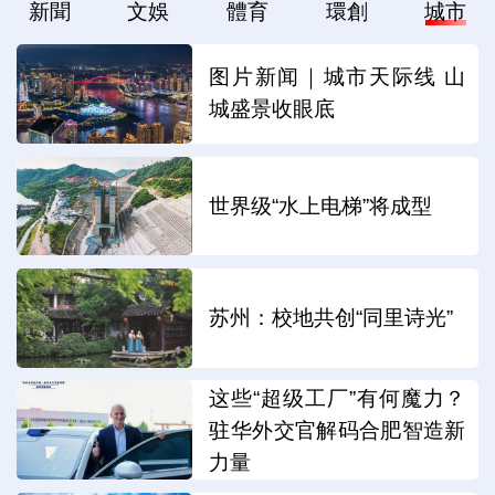
新聞
文娛
體育
環創
城市
图片新闻｜城市天际线 山
城盛景收眼底
世界级“水上电梯”将成型
苏州：校地共创“同里诗光”
这些“超级工厂”有何魔力？
驻华外交官解码合肥智造新
力量