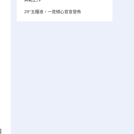
29°五糧液・一見傾心官宣發佈
情