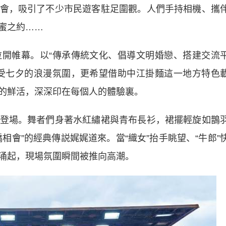
會，吸引了不少市民遊客駐足圍觀。人們手持相機、攜
蜜之約……
帷幕。以“傳承傳統文化、倡導文明婚戀、搭建交流
受七夕的浪漫氛圍，更希望借助中江掛麵這一地方特色
的鮮活，深深印在每個人的體驗裏。
場。舞者們身著水紅繡裙與青布長衫，裙擺輕旋如鵲
相會”的經典傳説娓娓道來。當“織女”抬手眺望、“牛郎”
涌起，現場氛圍瞬間被推向高潮。