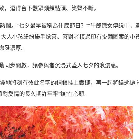
致，逗得台下觀眾頻頻點頭、笑聲不斷。
。“七夕最早被稱為什麼節日？”“牛郎織女傳説中，
，大人小孩紛紛舉手搶答。答對者接過印有掛麵圖案的小
愈發濃厚。
同步開啟，讓參與者沉浸式墜入七夕的浪漫裏。
地將刻有彼此名字的銅鎖挂上鐵鏈，再一起將鑰匙拋
將對愛情的長久期許牢牢“鎖”在心頭。