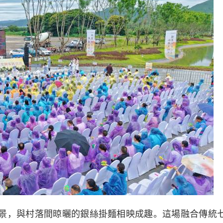
景，與村落間晾曬的銀絲掛麵相映成趣。這場融合傳統