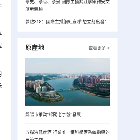
茶史、茶香、茶景 國際主播網紅解鎖雅安文
伴
旅新體驗
夢啟318：國際主播網紅直呼“想立刻出發”
平
載
原産地
查看更多 >
羽
快
綿陽市推動“綿陽老字號”發展
五糧液低度酒 行業唯一獲科學家系統指導的
典範之作