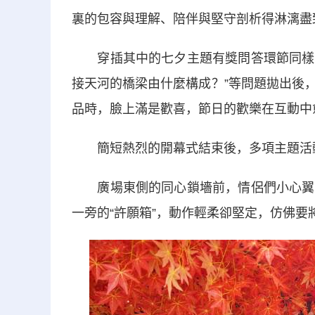
裏的包容與理解、陪伴與堅守剖析得淋漓盡
穿插其中的七夕主題有獎問答環節同樣熱鬧
接天河的橋梁由什麼構成？”等問題拋出後
品時，臉上滿是歡喜，節日的歡樂在互動中
簡短熱烈的開幕式結束後，多項主題活動
廣場東側的同心鎖墻前，情侶們小心翼翼
一旁的“許願箱”，動作輕柔卻堅定，仿佛要