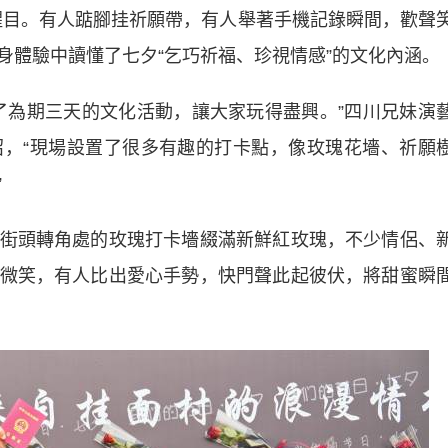
外醒目。有人踮腳挂祈願帶，有人舉著手機記錄瞬間，歡聲
身體驗中讀懂了七夕“乞巧祈福、珍視情感”的文化內涵。
為期三天的文化活動，讓大家玩得盡興。”四川兄妹演
，“現場設置了很多有趣的打卡點，像玫瑰花墻、祈願
”
頭轉角處的玫瑰打卡墻綴滿新鮮紅玫瑰，不少情侶、
微笑，有人比出愛心手勢，快門聲此起彼伏，將甜蜜瞬