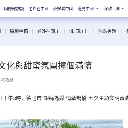
國際微訪談
老外在中國
外媒看中國
遇見中國
深耕世界
聞
原創專稿
老外在四川
Hi, 四川！
熱點專題
統文化與甜蜜氛圍撞個滿懷
：馮巧鳳
下午3時，德陽市“銀絲為媒·情牽鵲橋”七夕主題文明實