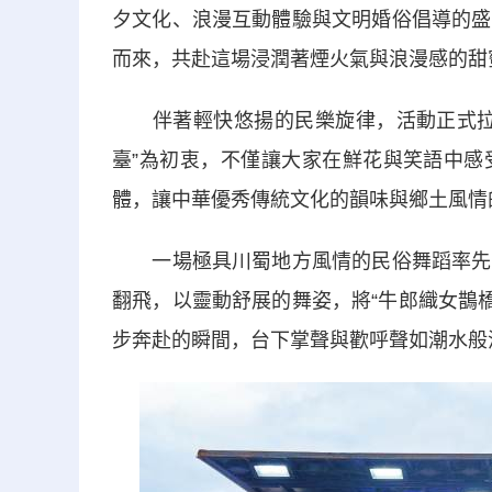
夕文化、浪漫互動體驗與文明婚俗倡導的盛
而來，共赴這場浸潤著煙火氣與浪漫感的甜
伴著輕快悠揚的民樂旋律，活動正式拉開
臺”為初衷，不僅讓大家在鮮花與笑語中感
體，讓中華優秀傳統文化的韻味與鄉土風情
一場極具川蜀地方風情的民俗舞蹈率先登
翻飛，以靈動舒展的舞姿，將“牛郎織女鵲橋
步奔赴的瞬間，台下掌聲與歡呼聲如潮水般