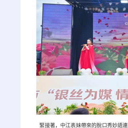
緊接著，中江表妹帶來的脫口秀妙語連珠