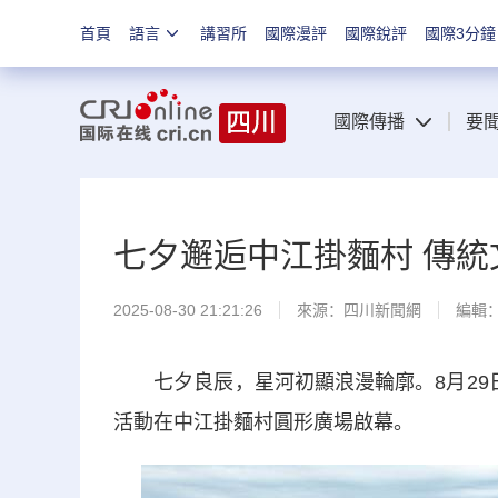
首頁
語言
講習所
國際漫評
國際銳評
國際3分鐘
國際傳播
要
七夕邂逅中江掛麵村 傳
2025-08-30 21:21:26
來源：
四川新聞網
編輯
七夕良辰，星河初顯浪漫輪廓。8月29日
活動在中江掛麵村圓形廣場啟幕。