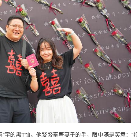
字的黑T恤。他緊緊牽著妻子的手，眼中滿是笑意：“