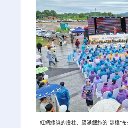
紅綢纏繞的燈柱、綴滿銀飾的“鵲橋”布