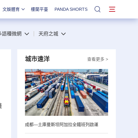
文娛體育
樓蘭平臺
PANDA SHORTS
站內搜索
多語種微網
天府之城
城市遠洋
查看更多 >
踐
成都—土庫曼斯坦阿加拉全鐵班列啟運