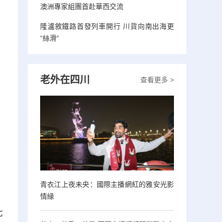
澳洲專家組團首赴華西交流
隆瀘敘鐵路首發列車開行 川貨向南出海更
“絲滑”
老外在四川
查看更多 >
青衣江上夜未央：國際主播網紅的雅安光影
情緣
七