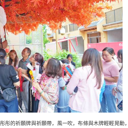
彤的祈願牌與祈願帶，風一吹，布條與木牌輕輕晃動