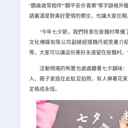
“願歲歲常相伴”“願平安亦喜樂”等字跡格
語裏滿是對美好愛情的嚮往，也讓大家在親
“今年七夕節，我們特意在掛麵村準備了
文化傳媒有限公司副總經理魏丹妮笑著介紹
等，大家可以讓這份美好永遠留在掛麵村。
活動現場的佈置也處處藏著七夕韻味：街
人、親子家庭在此駐足拍照，有人捧著花束
定格成永恒。