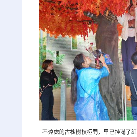
不遠處的古槐樹枝椏間，早已挂滿了紅彤