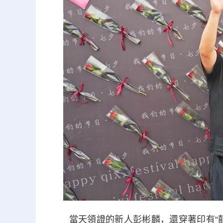
當天領證的新人彭彬麟，還穿著印有“囍”