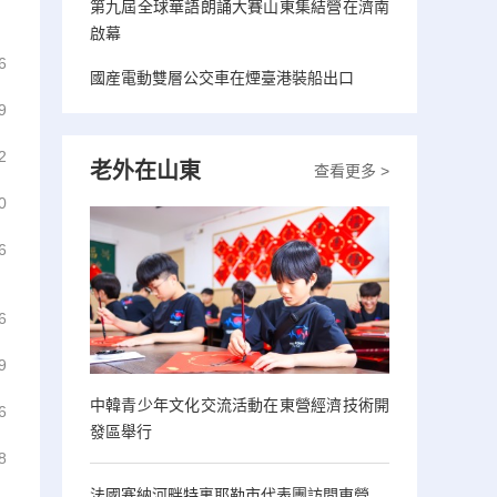
第九屆全球華語朗誦大賽山東集結營在濟南
啟幕
6
國産電動雙層公交車在煙臺港裝船出口
9
2
老外在山東
查看更多 >
0
6
6
9
中韓青少年文化交流活動在東營經濟技術開
6
發區舉行
8
法國塞納河畔特裏耶勒市代表團訪問東營