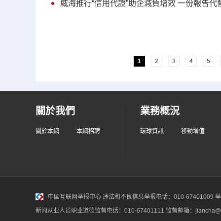
威海推行“信用代證”助企減負增效 一份報告代
1
2
3
4
5
關於我們
業務概況
關於本網
本網招聘
環球資訊
移動增值
中国互联网举报中心
违法和不良信息举报电话：010-67401009 举报邮
新闻从业人员职业道德监督电话：010-67401111 监督邮箱：jiancha@c