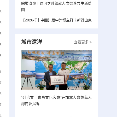
點讚濟寧｜運河之畔繪就人文智造共生新藍
圖
3
【2026打卡中國】跟中外博主打卡新質山東
8
3
城市遠洋
查看更多 >
3
5
1
7
3
“列治文—青島文化客廳”在加拿大齊魯華人
總商會揭牌
7
4