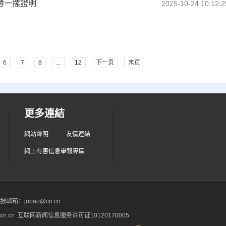
替一摞證明
2025-10-24 10:12:2
6
7
8
...
12
下一页
末页
更多連結
網站聲明
友情連結
網上有害信息舉報專區
箱：jubao@cri.cn
ri.cn 互联网新闻信息服务许可证10120170005