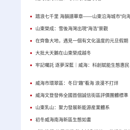
踏浪七千里 海韻譜華章——山東沿海城市“向
山東榮成：雪後海灣出現“海浩”景觀
在齊魯大地，遇見一個有文化溫度的元旦假期
大批大天鵝在山東榮成越冬
牢記囑託 逐夢深藍｜威海：科創賦能生態惠民
威海市環翠區：冬日“趣”看海 浪漫不打烊
威海文登發佈全國首個誠信街區評價團體標準
山東乳山：聚力發展新能源産業體系
初冬威海南海新區生態如畫