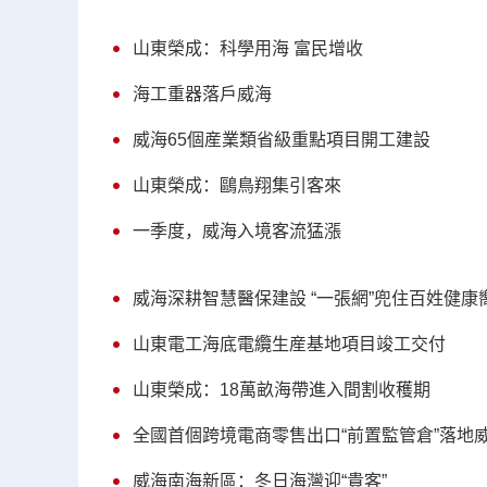
山東榮成：科學用海 富民增收
海工重器落戶威海
威海65個産業類省級重點項目開工建設
山東榮成：鷗鳥翔集引客來
一季度，威海入境客流猛漲
威海深耕智慧醫保建設 “一張網”兜住百姓健康
山東電工海底電纜生産基地項目竣工交付
山東榮成：18萬畝海帶進入間割收穫期
全國首個跨境電商零售出口“前置監管倉”落地
威海南海新區：冬日海灣迎“貴客”