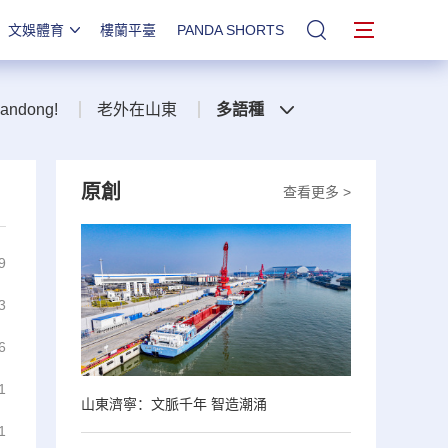
文娛體育
樓蘭平臺
PANDA SHORTS
站內搜索
handong!
老外在山東
多語種
原創
查看更多 >
9
3
6
1
山東濟寧：文脈千年 智造潮涌
1