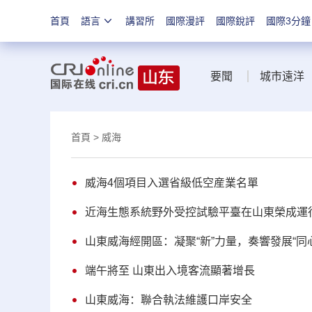
首頁
語言
講習所
國際漫評
國際銳評
國際3分鐘
要聞
城市遠洋
首頁
> 威海
威海4個項目入選省級低空産業名單
近海生態系統野外受控試驗平臺在山東榮成運
山東威海經開區：凝聚“新”力量，奏響發展“同
端午將至 山東出入境客流顯著增長
山東威海：聯合執法維護口岸安全