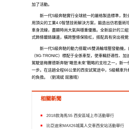
加了活動。
新一代S級奔馳實行全球統一的嚴格製造標準，對全車
用頂尖的工業4.0智慧技術解決方案，鍛造出仿若藝術
車身流線，盡顯時尚大氣與穩重優雅。全新設計的三組
式飾條鍍鉻鑲邊，橫跨整條保險杠，搭配具有突出視覺
新一代S級奔馳的動力搭載V6雙渦輪增壓發動機，
（9G-TRONIC）標配于全係車型，使車輛舒適性、
駕駛是梅賽德斯奔馳“瞰思未來”戰略的支柱之一，新一
一步。在這趟全程66公里的西安試駕途中，S級轎車
的負擔。（劉鴻斌 屈雅晴）
相關新聞
2018款海馬S5 西安區域上市活動舉行
比亞迪宋MAX26城萬人交車西安站活動舉行