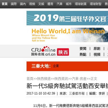
首頁
國際
國內
視頻
文娛
體育
汽車
城市
環球創業
環球財智
教
要聞
｜
原創
｜
熱點
｜
視頻
｜
三秦大地：
企業
首頁
>>
陝西頻道
>>
陝西資訊
>>
汽車·房産
>>正文
新一代S級奔馳試駕活動西安舉
2017-11-10 10:42:39
|
來源：
三秦都市報
|
編輯：李妍
|
11月6日，新一代梅賽德斯奔馳S級轎車西區試駕活