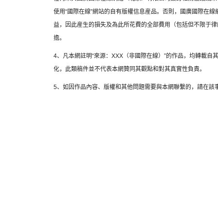
使用“國際在線”網站的自有版權信息産品。否則，國廣國際在
益，因此産生的損失及為此所花費的全部費用（包括但不限于律
擔。
4、凡本網註明“來源：XXX（非國際在線）”的作品，均轉載
化，此類稿件並不代表本網贊同其觀點和對其真實性負責。
5、如因作品內容、版權和其他問題需要與本網聯繫的，請在該事