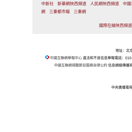
中新社
新華網陝西頻道
人民網陝西頻道
中國
網
三秦都市報
三秦網
國際在線陝西頻道聯
地址：北京
中國互聯網舉報中心
違法和不良信息舉報電話：010-674
中國互聯網視聽節目服務自律公約
信息網絡傳播視聽
中央廣播電視