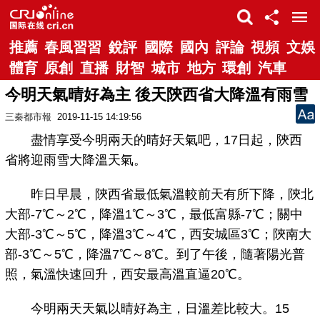
推薦
春風習習
銳評
國際
國內
評論
視頻
文娛
體育
原創
直播
財智
城市
地方
環創
汽車
今明天氣晴好為主 後天陝西省大降溫有雨雪
三秦都市報
2019-11-15 14:19:56
盡情享受今明兩天的晴好天氣吧，17日起，陝西
省將迎雨雪大降溫天氣。
昨日早晨，陝西省最低氣溫較前天有所下降，陝北
大部-7℃～2℃，降溫1℃～3℃，最低富縣-7℃；關中
大部-3℃～5℃，降溫3℃～4℃，西安城區3℃；陝南大
部-3℃～5℃，降溫7℃～8℃。到了午後，隨著陽光普
照，氣溫快速回升，西安最高溫直逼20℃。
今明兩天天氣以晴好為主，日溫差比較大。15