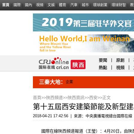
首頁
國際
國內
視頻
文娛
體育
汽車
城市
環球創業
環球財智
教
要聞
｜
原創
｜
熱點
｜
視頻
｜
三秦大地：
企業
首頁
>>
陝西頻道
>>
陝西資訊
>>
西安
>>正文
第十五屆西安建築節能及新型建
2018-04-21 17:42:56
|
來源：中央廣播電視總台國際在線
國際在線陝西頻道報道（王瑩）：4月20日，由陝