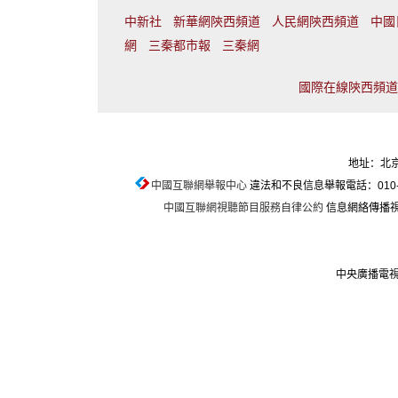
中新社
新華網陝西頻道
人民網陝西頻道
中國
網
三秦都市報
三秦網
國際在線陝西頻道聯
地址：北京
中國互聯網舉報中心
違法和不良信息舉報電話：010-674
中國互聯網視聽節目服務自律公約
信息網絡傳播視聽
中央廣播電視