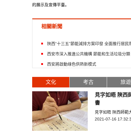
的展示及宣傳平臺。
相關新聞
陝西“十三五”節能減排方案印發 全面推行居民
西安市深入推進公共機構 節能和生活垃圾分類
西安將啟動綠色供熱新模式
文化
考古
旅遊
見字如晤 陝西
書
見字如晤 陝西師範
2021-07-16 17:32: