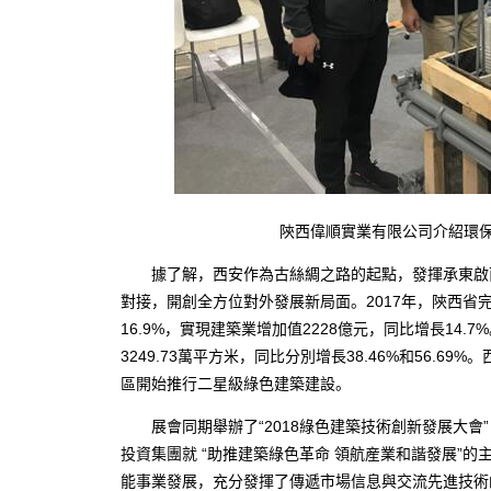
陝西偉順實業有限公司介紹環保
據了解，西安作為古絲綢之路的起點，發揮承東啟西
對接，開創全方位對外發展新局面。2017年，陝西省完成
16.9%，實現建築業增加值2228億元，同比增長14.
3249.73萬平方米，同比分別增長38.46%和56.6
區開始推行二星級綠色建築建設。
展會同期舉辦了“2018綠色建築技術創新發展大會”
投資集團就 “助推建築綠色革命 領航産業和諧發展”
能事業發展，充分發揮了傳遞市場信息與交流先進技術