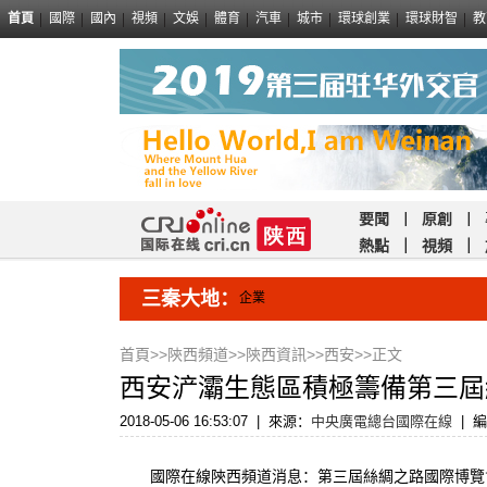
首頁
國際
國內
視頻
文娛
體育
汽車
城市
環球創業
環球財智
教
要聞
｜
原創
｜
熱點
｜
視頻
｜
三秦大地：
企業
首頁
>>
陝西頻道
>>
陝西資訊
>>
西安
>>正文
西安浐灞生態區積極籌備第三屆
2018-05-06 16:53:07
|
來源：
中央廣電總台國際在線
|
編
國際在線陝西頻道消息：第三屆絲綢之路國際博覽會