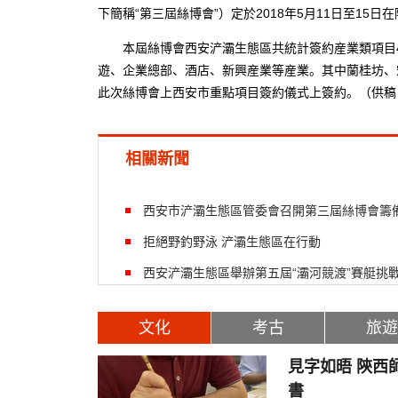
下簡稱“第三屆絲博會”）定於2018年5月11日至15
本屆絲博會西安浐灞生態區共統計簽約産業類項目45
遊、企業總部、酒店、新興産業等産業。其中蘭桂坊、
此次絲博會上西安市重點項目簽約儀式上簽約。（供稿 
相關新聞
西安市浐灞生態區管委會召開第三屆絲博會籌
拒絕野釣野泳 浐灞生態區在行動
西安浐灞生態區舉辦第五屆“灞河競渡”賽艇挑
文化
考古
旅遊
見字如晤 陝西
書