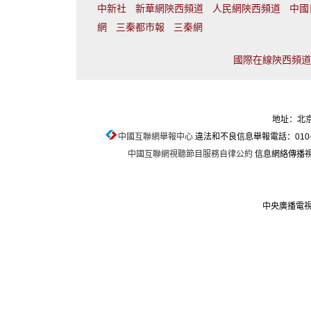
中新社
新華網陝西頻道
人民網陝西頻道
中國
網
三秦都市報
三秦網
國際在線陝西頻道聯
地址：北京
中國互聯網舉報中心
違法和不良信息舉報電話：010-674
中國互聯網視聽節目服務自律公約
信息網絡傳播視聽
中央廣播電視