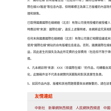
3、“國際在線”自有版權信息（包括但不限于“國際在線專稿”、“國
際在線XX報道”等信息內容，但明確標注為第三方版權的內容
理和銷售。
已取得國廣國際在線網絡（北京）有限公司使用授權的被授權人
時應註明“來源：國際在線”。違反上述聲明者，本網將追究其相
任何未與國廣國際在線網絡（北京）有限公司簽訂相關協議或未
使用“國際在線”網站的自有版權信息産品。否則，國廣國際在
益，因此産生的損失及為此所花費的全部費用（包括但不限于律
擔。
4、凡本網註明“來源：XXX（非國際在線）”的作品，均轉載
化，此類稿件並不代表本網贊同其觀點和對其真實性負責。
5、如因作品內容、版權和其他問題需要與本網聯繫的，請在該事
友情連結
中新社
新華網陝西頻道
人民網陝西頻道
中國