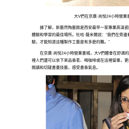
大V們在京廣·尚悅24小時營業書
據了解，新藝然陶藝館是西安最早一家專業高溫瓷陶
體驗和學習的最佳場所。杜哈·薩米爾説：“我們在旁
驗，才能知道這種製作工藝是有多麼的難。”
在京廣·尚悅24小時營業書城，大V們體會在舒適的
裡人們還可以坐下來品香茗、喝咖啡或在這裡留墨，更
閱讀和切磋書畫技藝，感受書香氣息。