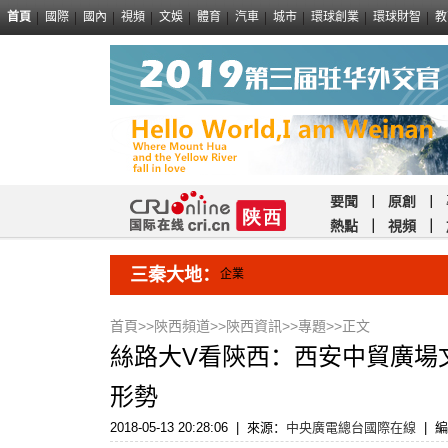
首頁
國際
國內
視頻
文娛
體育
汽車
城市
環球創業
環球財智
教
要聞
｜
原創
｜
熱點
｜
視頻
｜
三秦大地：
企業
首頁
>>
陝西頻道
>>
陝西資訊
>>
專題
>>正文
絲路大V看陝西：西安中貿廣場
形勢
2018-05-13 20:28:06
|
來源：
中央廣電總台國際在線
|
編