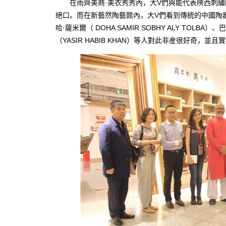
在雨齊美商·美衣秀秀內，大V們與能代表陝西刺繡的“
絕口。而在新藝然陶藝館內，大V們看到傳統的中國陶器
哈·薩米爾（ DOHA SAMIR SOBHY ALY TOL
（YASIR HABIB KHAN）等人對此非産很好奇，