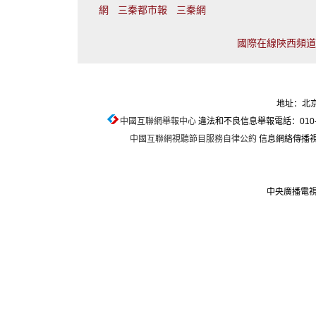
網
三秦都市報
三秦網
國際在線陝西頻道聯
地址：北京
中國互聯網舉報中心
違法和不良信息舉報電話：010-674
中國互聯網視聽節目服務自律公約
信息網絡傳播視聽
中央廣播電視