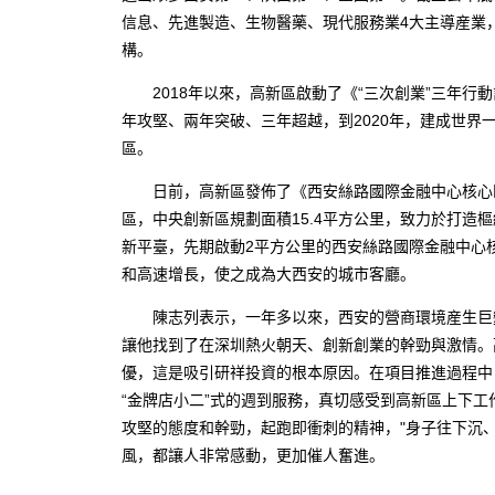
信息、先進製造、生物醫藥、現代服務業4大主導産業，1
構。
2018年以來，高新區啟動了《“三次創業”三年行動
年攻堅、兩年突破、三年超越，到2020年，建成世界
區。
日前，高新區發佈了《西安絲路國際金融中心核心區
區，中央創新區規劃面積15.4平方公里，致力於打造
新平臺，先期啟動2平方公里的西安絲路國際金融中心
和高速增長，使之成為大西安的城市客廳。
陳志列表示，一年多以來，西安的營商環境産生巨變
讓他找到了在深圳熱火朝天、創新創業的幹勁與激情。
優，這是吸引研祥投資的根本原因。在項目推進過程中
“金牌店小二”式的週到服務，真切感受到高新區上下
攻堅的態度和幹勁，起跑即衝刺的精神，"身子往下沉
風，都讓人非常感動，更加催人奮進。