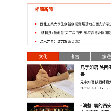
相關新聞
西北工業大學生創新創業實踐基地在西安浐灞
“硬科技+新創意”第二屆西安·雁塔青博會圓滿
漢水之春：致力於茶葉創新
文化
考古
旅遊
見字如晤 陝西
書
見字如晤 陝西師範
2021-07-16 17:32:
“演藝”裏的西