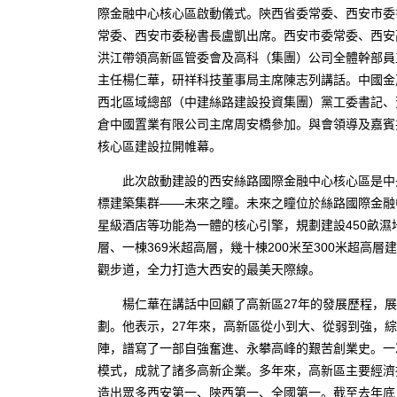
際金融中心核心區啟動儀式。陝西省委常委、西安市委
常委、西安市委秘書長盧凱出席。西安市委常委、西安
洪江帶領高新區管委會及高科（集團）公司全體幹部員
主任楊仁華，研祥科技董事局主席陳志列講話。中國金
西北區域總部（中建絲路建設投資集團）黨工委書記、
倉中國置業有限公司主席周安橋參加。與會領導及嘉賓
核心區建設拉開帷幕。
此次啟動建設的西安絲路國際金融中心核心區是中央
標建築集群——未來之瞳。未來之瞳位於絲路國際金融
星級酒店等功能為一體的核心引擎，規劃建設450畝濕地
層、一棟369米超高層，幾十棟200米至300米超高
觀步道，全力打造大西安的最美天際線。
楊仁華在講話中回顧了高新區27年的發展歷程，展
劃。他表示，27年來，高新區從小到大、從弱到強，
陣，譜寫了一部自強奮進、永攀高峰的艱苦創業史。一
模式，成就了諸多高新企業。多年來，高新區主要經濟
造出眾多西安第一、陝西第一、全國第一。截至去年底