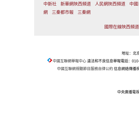
中新社
新華網陝西頻道
人民網陝西頻道
中國
網
三秦都市報
三秦網
國際在線陝西頻道聯
地址：北京
中國互聯網舉報中心
違法和不良信息舉報電話：010-674
中國互聯網視聽節目服務自律公約
信息網絡傳播視聽
中央廣播電視