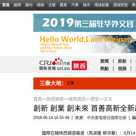
首頁
國際
國內
視頻
文娛
體育
汽車
城市
環球創業
環球財智
教
要聞
｜
原創
｜
熱點
｜
視頻
｜
三秦大地：
企業
首頁
>>
陝西頻道
>>
陝西資訊
>>
西安
>>正文
創新 創業 創未來 首善高新全
2018-06-14 16:55:49
|
來源：
中央廣電總台國際在線
|
編
國際在線陝西頻道報道（馬淑媛 柳洪華）：6月14