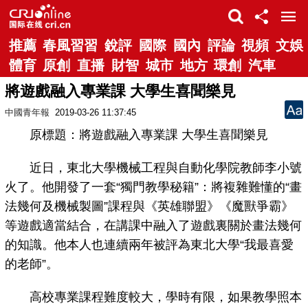
推薦
春風習習
銳評
國際
國內
評論
視頻
文娛
體育
原創
直播
財智
城市
地方
環創
汽車
將遊戲融入專業課 大學生喜聞樂見
中國青年報
2019-03-26 11:37:45
原標題：將遊戲融入專業課 大學生喜聞樂見
近日，東北大學機械工程與自動化學院教師李小號
火了。他開發了一套“獨門教學秘籍”：將複雜難懂的“畫
法幾何及機械製圖”課程與《英雄聯盟》《魔獸爭霸》
等遊戲適當結合，在講課中融入了遊戲裏關於畫法幾何
的知識。他本人也連續兩年被評為東北大學“我最喜愛
的老師”。
高校專業課程難度較大，學時有限，如果教學照本