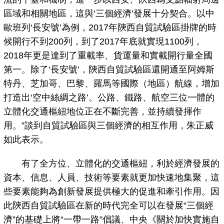
區域和相關地區，這與‘三個經濟’發展十分契合。以中
歐班列‘長安號’為例，2017年陝西自貿試驗區掛牌的時
候開行不到200列，到了2017年底就實現1100列，
2018年更是達到了重載率、貨運量和實載開行量全國
第一。除了‘長安號’，陝西自貿試驗區還開通至阿姆斯
特丹、芝加哥、巴黎、羅馬等國際（地區）航線，增加
打造出‘空中絲綢之路’。公路、鐵路、航空三位一體的
立體化交通樞紐地位正在不斷完善，並持續發揮作
用。”談到自貿試驗區與三個經濟的相互作用，朱正威
如此表示。
有了全方位、立體化的交通樞紐，利於經濟發展的
資本、信息、人員、技術等要素就更加快速地集聚，這
些要素能夠為創新發展提供極大的促進和牽引作用。因
此陝西自貿試驗區在新的時代完全可以在發展“三個經
濟”的基礎上將“一帶一路”倡議、中央《關於加快實施自