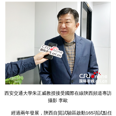
西安交通大學朱正威教授接受國際在線陝西頻道專訪
攝影 李歐
經過兩年發展，陝西自貿試驗區啟動165項試點任