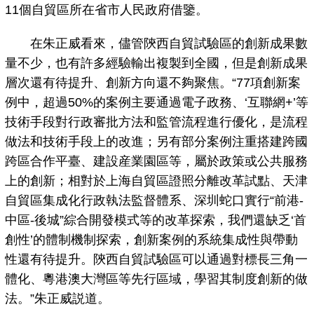
11個自貿區所在省市人民政府借鑒。
在朱正威看來，儘管陝西自貿試驗區的創新成果數
量不少，也有許多經驗輸出複製到全國，但是創新成果
層次還有待提升、創新方向還不夠聚焦。“77項創新案
例中，超過50%的案例主要通過電子政務、‘互聯網+’等
技術手段對行政審批方法和監管流程進行優化，是流程
做法和技術手段上的改進；另有部分案例注重搭建跨國
跨區合作平臺、建設産業園區等，屬於政策或公共服務
上的創新；相對於上海自貿區證照分離改革試點、天津
自貿區集成化行政執法監督體系、深圳蛇口實行“前港-
中區-後城”綜合開發模式等的改革探索，我們還缺乏‘首
創性’的體制機制探索，創新案例的系統集成性與帶動
性還有待提升。陝西自貿試驗區可以通過對標長三角一
體化、粵港澳大灣區等先行區域，學習其制度創新的做
法。”朱正威説道。