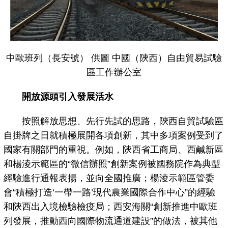
中歐班列（長安號） 供圖 中國（陝西）自由貿易試驗
區工作辦公室
開放源頭引入發展活水
按照解放思想、先行先試的思路，陝西自貿試驗區
自掛牌之日就積極展開各項創新，其中多項案例受到了
國家有關部門的重視。例如，陝西省工商局、西鹹新區
和楊淩示範區的“微信辦照”創新案例被國務院作為典型
經驗進行通報表揚，並向全國推廣；楊淩示範區管委
會“積極打造‘一帶一路’現代農業國際合作中心”的經驗
和陝西出入境檢驗檢疫局；西安海關“創新推進中歐班
列發展，推動西向國際物流通道建設”的做法，被其他