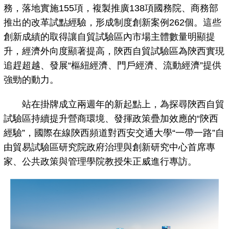
務，落地實施155項，複製推廣138項國務院、商務部
推出的改革試點經驗，形成制度創新案例262個。這些
創新成績的取得讓自貿試驗區內市場主體數量明顯提
升，經濟外向度顯著提高，陝西自貿試驗區為陝西實現
追趕超越、發展“樞紐經濟、門戶經濟、流動經濟”提供
強勁的動力。
站在掛牌成立兩週年的新起點上，為探尋陝西自貿
試驗區持續提升營商環境、發揮政策疊加效應的“陝西
經驗”，國際在線陝西頻道對西安交通大學“一帶一路”自
由貿易試驗區研究院政府治理與創新研究中心首席專
家、公共政策與管理學院教授朱正威進行專訪。