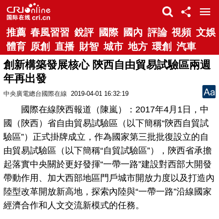
推薦
春風習習
銳評
國際
國內
評論
視頻
文娛
體育
原創
直播
財智
城市
地方
環創
汽車
創新構築發展核心 陝西自由貿易試驗區兩週
年再出發
中央廣電總台國際在線
2019-04-01 16:32:19
國際在線陝西報道（陳嵐）：2017年4月1日，中
國（陝西）省自由貿易試驗區（以下簡稱“陝西自貿試
驗區”）正式掛牌成立，作為國家第三批批復設立的自
由貿易試驗區（以下簡稱“自貿試驗區”），陝西省承擔
起落實中央關於更好發揮“一帶一路”建設對西部大開發
帶動作用、加大西部地區門戶城市開放力度以及打造內
陸型改革開放新高地，探索內陸與“一帶一路”沿線國家
經濟合作和人文交流新模式的任務。