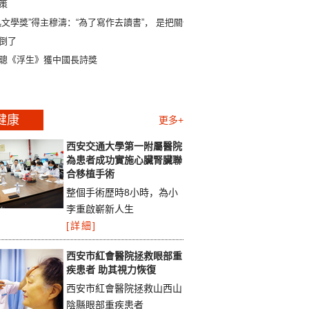
策
迅文學獎”得主穆濤：“為了寫作去讀書”， 是把關係
倒了
聰《浮生》獲中國長詩獎
健康
更多+
西安交通大學第一附屬醫院
為患者成功實施心臟腎臟聯
合移植手術
整個手術歷時8小時，為小
李重啟嶄新人生
[詳細]
西安市紅會醫院拯救眼部重
疾患者 助其視力恢復
西安市紅會醫院拯救山西山
陰縣眼部重疾患者