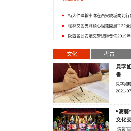
特大件運輸車隊在西安繞城向北行
榆林交警支隊精心組織開展“122
陝西省公安廳交警總隊發佈2019
文化
考古
見字如
書
見字如
2021-07
“演藝
文化交
“演藝”