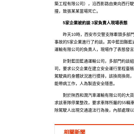
築工程有限公司），沿西影路由東向西行駛
撞，致張某某當場死亡。
5家企業被約談 3家負責人現場表態
昨天10時，西安市交警支隊牽頭多部門
事故的5家企業進行了約談。其中藍田縣藍
運輸有限公司的負責人，現場作了表態發言
針對藍田藍通運輸公司，多部門約談組要
司，要求公交企業在建立安全運行里程臺賬
駕駛員的身體狀況進行摸排，該換崗換崗，
能帶病工作，人為製造安全隱患。
對於陝西和潤汽車運輸有限公司的大貨車
求該車隊停業整改，要求車隊所屬的55輛
除駕駛人出現交通違法行為後，內部處理以
相關新聞