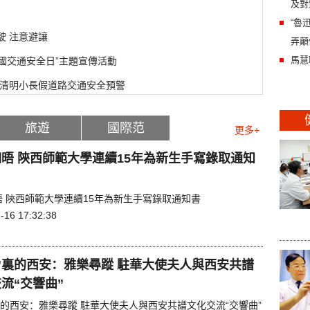
及對
“魯
駛 注意避讓
弄顛
馬慧
全國交通安全日”主題宣傳活動
年清明小長假道路交通安全預警
旅遊
國際范
更多+
晤 陝西師範大學連續15年為新生手寫錄取通知
晤 陝西師範大學連續15年為新生手寫錄取通知書
-16 17:32:38
”裏的西安：雅樂尋蹤 駐華大使夫人與西安共譜
流“交響曲”
裏的西安：雅樂尋蹤 駐華大使夫人與西安共譜文化交流“交響曲”