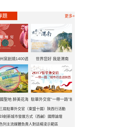
專題
更多+
州窯創燒1400週
世界您好 我是渭南
一帶一路”中外記者
大型採訪活動
國聖地 醉美花海
駐華外交官“一帶一路”城
三屆駐華外交官（東盟十國）陝西行活動
勉縣
市行走進陝西
019創新城市發展方式（西鹹）國際論壇
色列主流媒體負責人對話楊淩示範區