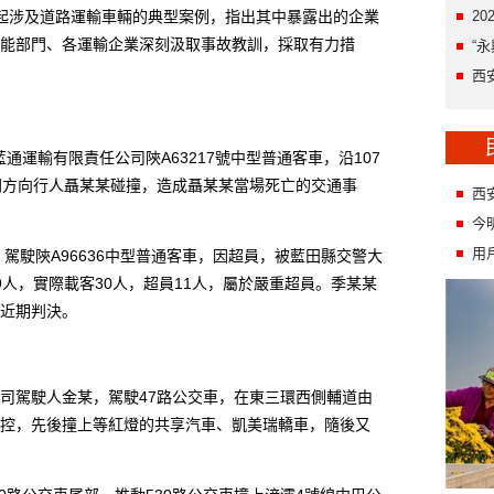
起涉及道路運輸車輛的典型案例，指出其中暴露出的企業
2
能部門、各運輸企業深刻汲取事故教訓，採取有力措
“
西
通運輸有限責任公司陝A63217號中型普通客車，沿107
同方向行人聶某某碰撞，造成聶某某當場死亡的交通事
西
今
用
駕駛陝A96636中型普通客車，因超員，被藍田縣交警大
人，實際載客30人，超員11人，屬於嚴重超員。季某某
近期判決。
公司駕駛人金某，駕駛47路公交車，在東三環西側輔道由
控，先後撞上等紅燈的共享汽車、凱美瑞轎車，隨後又