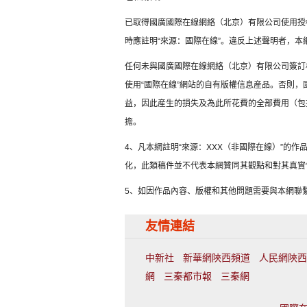
已取得國廣國際在線網絡（北京）有限公司使用授
時應註明“來源：國際在線”。違反上述聲明者，本
任何未與國廣國際在線網絡（北京）有限公司簽訂
使用“國際在線”網站的自有版權信息産品。否則
益，因此産生的損失及為此所花費的全部費用（包
擔。
4、凡本網註明“來源：XXX（非國際在線）”的
化，此類稿件並不代表本網贊同其觀點和對其真實
5、如因作品內容、版權和其他問題需要與本網聯
友情連結
中新社
新華網陝西頻道
人民網陝西
網
三秦都市報
三秦網