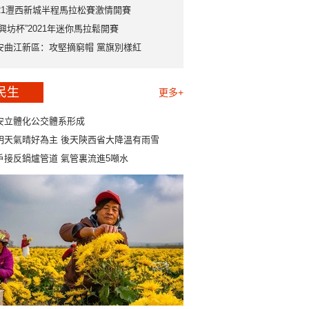
021灃西新城半程馬拉松賽激情開賽
永興坊杯”2021年迷你馬拉鬆開賽
安曲江新區：攻堅摘窮帽 黨旗別樣紅
民生
更多+
安立體化公交體系形成
明天氣晴好為主 後天陝西省大降溫有雨雪
戶接反鍋爐管道 氣管裏流進5噸水