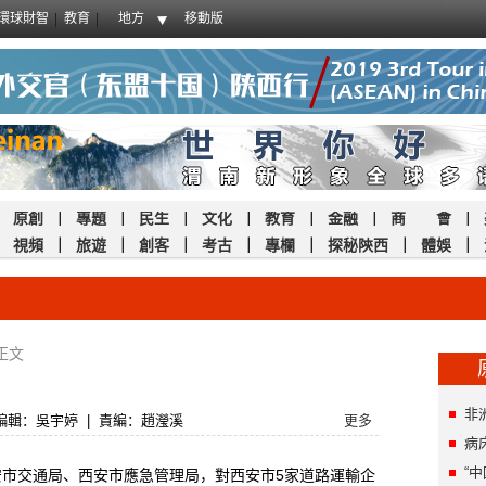
環球財智
教育
地方
移動版
｜
原創
｜
專題
｜
民生
｜
文化
｜
教育
｜
金融
｜
商 會
｜
｜
視頻
｜
旅遊
｜
創客
｜
考古
｜
專欄
｜
探秘陝西
｜
體娛
｜
正文
非
編輯：吳宇婷
|
責編：趙瀅溪
更多
病
“
市交通局、西安市應急管理局，對西安市5家道路運輸企