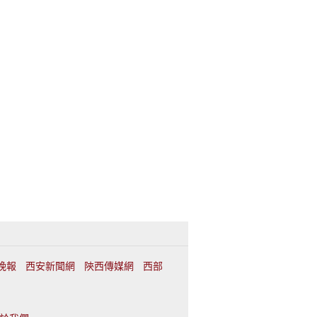
晚報
西安新聞網
陝西傳媒網
西部