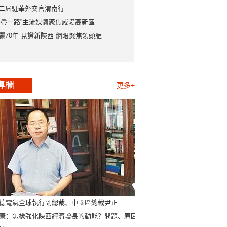
二屆駐華外交官渭南行
一帶一路”主流媒體聚焦咸陽高新區
麗70年 見證新陝西 網眼聚焦領頭雁
專欄
更多+
德電氣全球執行副總裁、中國區總裁尹正
康：怎樣強化陝西經濟增長的動能？問題、原因