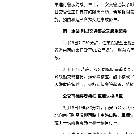
業進行警示約談。會上，西安交警通報了6
日常管理工作存在的隱患問題。希望相關職
施，預防和遏制各類交通事故發生。
同一企業
剛出交通事故又嚴重超員
1月29日7時20分許，任某駕駛藍田縣藍
省道由西向東行駛至51公里處時，與前方
故。
2月3日16時許，該公司駕駛員季某某，
隊執勤交警查獲。經現場核查，該車核載19
涉嫌危險駕駛罪，被移送檢察院起訴，將於
公交司機突發疾病 車輛失控撞車
3月16日15時30分許，西安市公交八
北向南行駛至灞柳西路十字路口時，車輛失
撞上一輛兩輪電動車和一輛自行車。