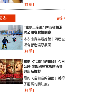
[詳細]
體娛
更多+
“我要上全運” 陝西省輪滑
球公開賽激情開賽
本次比賽為辦好第十四屆全
運會營造濃厚氛圍
[詳細]
電影《我和我的祖國》今日
公映 這部刷屏電影陝西參
與出品攝製
電影《我和我的祖國》獲得
了極高的關注度。
[詳細]