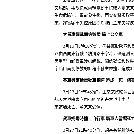
公交車通過十字後約100米，又撞上53
交尾部。事故造成兩輪電動車駕駛人劉某某
生命危險）。事故發生後，西安交警調取肇
某，證實客車失控原因為駕駛員金某突發疾
大貨車超載闖信號燈 撞上公交車
3月19日6時10分許，孫某駕駛陝西和潤
路由西向東行駛至紡渭路十字時，適逢劉某某
因重型自卸貨車涉嫌超載、闖信號燈和改裝
字路口南側停放的計程車發生碰撞，造成3
客車與兩輪電動車相撞 造成一死一傷
3月23日6時54分許，王某某駕駛陝西國
航天大道由東向西行駛至神舟大道十字時，
某當場死亡、萬某某受傷。
貨車拐彎時撞上自行車 騎車人當場死
3月27日21時40分許，胡某某駕駛陝A