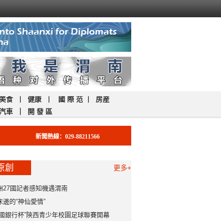
美食
｜
健康
｜
國 際 范
｜
房産
汽車
｜
開 發 區
新聞熱線：029-88211566
原創
更多+
洲27國記者感知機遇渭南
床邊的“神仙愛情”
中國銀行杯”陝西青少年校園足球聯賽開幕