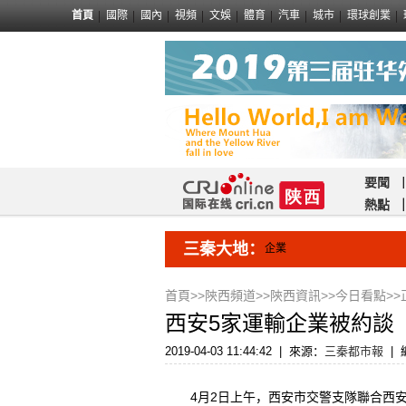
首頁
國際
國內
視頻
文娛
體育
汽車
城市
環球創業
要聞
熱點
三秦大地：
企業
首頁
>>
陝西頻道
>>
陝西資訊
>>
今日看點
>>
西安5家運輸企業被約談
2019-04-03 11:44:42
|
來源：
三秦都市報
|
4月2日上午，西安市交警支隊聯合西安