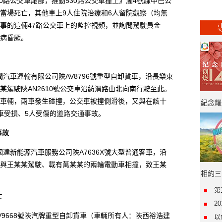
0路公交車尾部，推動530路公交車撞上浐灞4號線中巴公
當場死亡，其他車上9人住院治療和6人留院觀察（均無
事的這輛47路公交車上的監控視頻，並詢問駕駛員金
病昏厥。
汽車運輸有限公司陝AV8796號重型自卸貨車，沿長樂東
駕駛陝AN2610號公交車沿紡渭路由北向南行駛至此。
車輛，兩車發生碰撞，公交車被撞側滑後，又與在該十
紀念耀
車受損、5人受傷的道路交通事故。
年·“
事故
達新能源汽車服務公司陝A7636X號大型普通客車，沿
與王某某駕駛、載有萬某某的兩輪電動車相撞，致王某
相約三
第
亡
2
V9668號陝汽牌重型自卸貨車（車輛所有人：陝西裕浩建
以