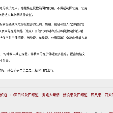
權的被授權人，應嚴格在授權範圍內使用，不得超範圍使用，使用
網將追究其相關法律責任。
相關協議或未取得授權書的公司、媒體、網站和個人均無權銷售、
，國廣國際在線網絡（北京）有限公司將採取法律手段維護合法權
括但不限于律師費、訴訟費、差旅費、公證費等）全部由侵權方承
作品，均轉載自其它媒體，轉載目的在於傳遞更多信息，豐富網絡文
性負責。
繫的，請在該事由發生之日起30日內進行。
頻道
中國日報陝西頻道
騰訊大秦網
新浪網陝西頻道
鳳凰網
西安