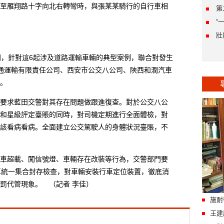
至雁翔路十字向北右轉彎時，與張某某騎行的自行車相
第
“
壯
，針對這6起涉及道路運輸車輛的典型案例，聯合對發生
通運輸有限責任公司、西安市公交八公司、陝西和潤汽車
。
求藍田交警對其存在問題做跟進復查。對於公交八公
和星級評定臺賬的同時，對司機定期進行全面體檢，對
該看病看病。全面建立公交駕駛人的身體狀況臺賬，不
超載、闖信號燈、車輛存在改裝等行為，交警部門要
車統一集合封存檢查，對車輛安裝行車定位裝置，徹底消
罰代管現象。 （記者 李佳）
施耐
王建