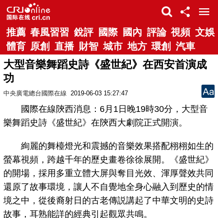
推薦
春風習習
銳評
國際
國內
評論
視頻
文娛
體育
原創
直播
財智
城市
地方
環創
汽車
大型音樂舞蹈史詩《盛世紀》在西安首演成
功
中央廣電總台國際在線
2019-06-03 15:27:47
國際在線陝西消息：6月1日晚19時30分，大型音
樂舞蹈史詩《盛世紀》在陝西大劇院正式開演。
絢麗的舞檯燈光和震撼的音樂效果搭配栩栩如生的
螢幕視頻，跨越千年的歷史畫卷徐徐展開。《盛世紀》
的開場，採用多重立體大屏與奪目光效、渾厚聲效共同
還原了故事環境，讓人不自覺地全身心融入到歷史的情
境之中，從後裔射日的古老傳説講起了中華文明的史詩
故事，耳熟能詳的經典引起觀眾共鳴。