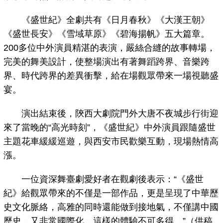
《盛世紀》全劇共有《日月春秋》《大漢王朝》
《盛世長安》《雪域草原》《碧海揚帆》五大篇章。
200多位中外演員精湛的表演，嚴絲合縫的故事轉場，
完美的舞美設計，使整場演出有著舞蹈跨界、音樂跨
界、時代跨界的差異衝擊，給在場觀眾帶來一場視聽盛
宴。
演出結束後，陝西大劇院門外大唐不夜城步行街迎
來了當晚的“高光時刻”，《盛世紀》中外演員跟隨盛世
主題花車緩緩巡遊，與西安市民歡樂互動，現場熱情高
漲。
一位資深舞臺劇愛好者在觀劇後表示：“《盛世
紀》給觀眾帶來的不僅是一部作品，更是呈現了中華歷
史文化脈絡，高雅的同時還能做到接地氣，不僅講中國
歷史，又非常國際化，這樣的體驗不可多得。”（供稿