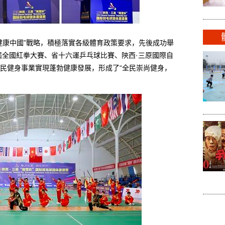
康中國”戰略，積極落實各級體育政策要求，先後成功舉
屆全國紅拳大賽、省十六運乒乓球比賽、陝西·三原國際自
民健身事業實現蓬勃健康發展，形成了“全民崇尚健身，