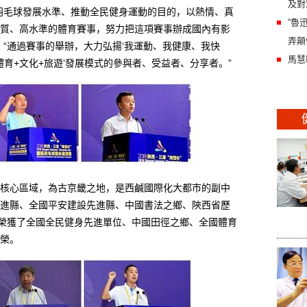
及對
毛球發展水準、推動全民健身運動的目的，以熱情、真
“魯
質、高水準的體育賽事，努力把這項賽事辦成國內有影
弄顛
，“通過賽事的舉辦，大力弘揚‘我運動、我健康、我快
馬慧
體育+文化+旅遊’發展模式的參與者、受益者、分享者。”
心區域，為古京畿之地，是西鹹國際化大都市的副中
進縣、全國平安建設先進縣、中國書法之鄉、陝西省歷
還榮獲了全國全民健身先進單位、中國田徑之鄉、全國體育
榮。