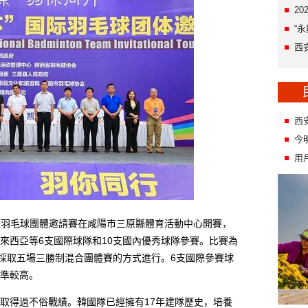
2
“
西
西
今
用
國際羽毛球團體邀請賽在咸陽市三原縣體育活動中心開賽，
來西亞等6支國際球隊和10支國內優秀球隊參賽。比賽為
，採取五場三勝制混合團體賽的方式進行。6支國際參賽球
準較高。
得過不俗戰績。韓國隊已經擁有17年建隊歷史，培養