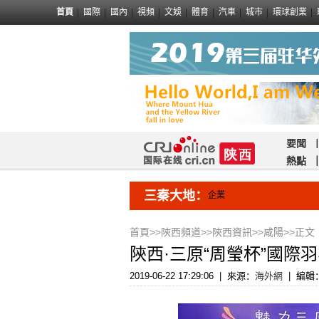
首頁
國際
國內
視頻
文娛
體育
汽車
城市
環球創業
要聞
熱點
三秦大地：
企業
首頁
>>
陝西頻道
>>
陝西資訊
>>
咸陽
>>正文
陝西·三原“周瑩杯”國際
2019-06-22 17:29:06
|
來源：
海外網
|
編輯