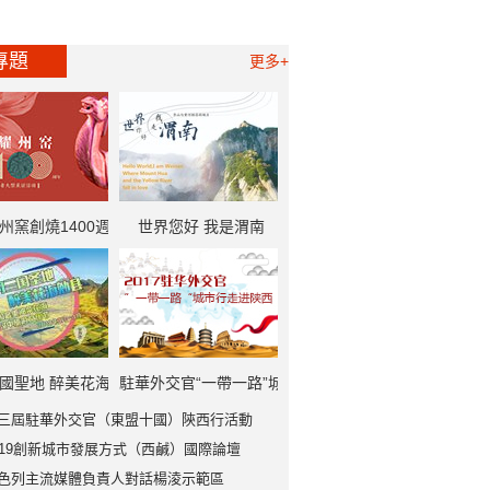
專題
更多+
州窯創燒1400週
世界您好 我是渭南
一帶一路”中外記者
大型採訪活動
國聖地 醉美花海
駐華外交官“一帶一路”城
三屆駐華外交官（東盟十國）陝西行活動
勉縣
市行走進陝西
019創新城市發展方式（西鹹）國際論壇
色列主流媒體負責人對話楊淩示範區