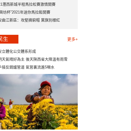
021灃西新城半程馬拉松賽激情開賽
永興坊杯”2021年迷你馬拉鬆開賽
安曲江新區：攻堅摘窮帽 黨旗別樣紅
民生
更多+
安立體化公交體系形成
明天氣晴好為主 後天陝西省大降溫有雨雪
戶接反鍋爐管道 氣管裏流進5噸水