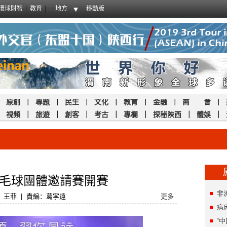
環球財智
教育
地方
移動版
｜
原創
｜
專題
｜
民生
｜
文化
｜
教育
｜
金融
｜
商 會
｜
｜
視頻
｜
旅遊
｜
創客
｜
考古
｜
專欄
｜
探秘陝西
｜
體娛
｜
羽毛球團體邀請賽開賽
非
：王菲
|
責編：葛寧遠
更多
病
“