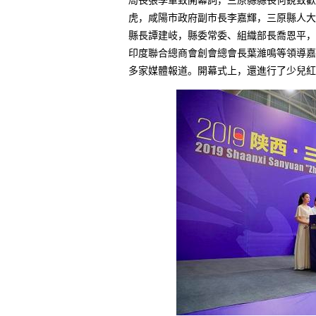
局長張學軍致開幕詞，三原縣縣長何銳致歡
虎，咸陽市政府副市長李嘉輝，三原縣人大
縣長譚建岐，縣委常委、組織部長喬恩平，
印度聯合總商會創會總會長葉濰鳴等領導嘉
多家媒體報道。開幕式上，還進行了少兒紅