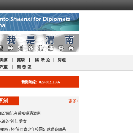
美食
｜
健康
｜
國 際 范
｜
房産
汽車
｜
開 發 區
新聞熱線：029-88211566
原創
更多+
洲27國記者感知機遇渭南
床邊的“神仙愛情”
中國銀行杯”陝西青少年校園足球聯賽開幕