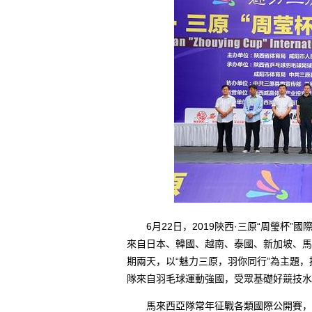
6月22日，2019陝西·三原“周瑩杯”
來自日本、韓國、越南、泰國、新加坡、馬
期兩天，以“魅力三原，羽你同行”為主題
隊來自羽毛球運動強國，受眾基礎好競技水
馬來西亞隊常年征戰各類國際公開賽，取