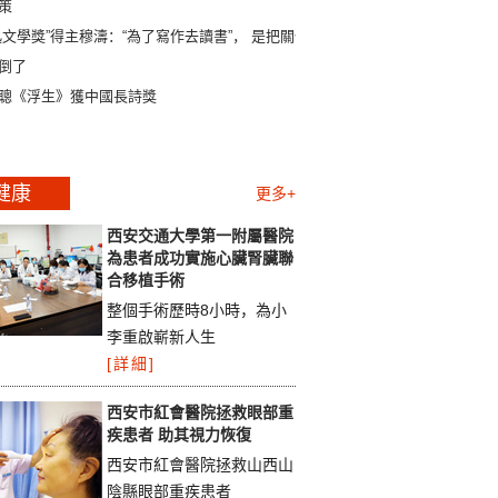
策
迅文學獎”得主穆濤：“為了寫作去讀書”， 是把關係
倒了
聰《浮生》獲中國長詩獎
健康
更多+
西安交通大學第一附屬醫院
為患者成功實施心臟腎臟聯
合移植手術
整個手術歷時8小時，為小
李重啟嶄新人生
[詳細]
西安市紅會醫院拯救眼部重
疾患者 助其視力恢復
西安市紅會醫院拯救山西山
陰縣眼部重疾患者