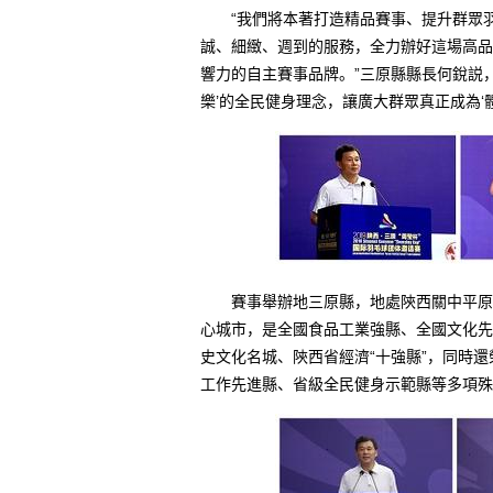
“我們將本著打造精品賽事、提升群眾羽
誠、細緻、週到的服務，全力辦好這場高品
響力的自主賽事品牌。”三原縣縣長何銳説
樂’的全民健身理念，讓廣大群眾真正成為‘
賽事舉辦地三原縣，地處陝西關中平原核
心城市，是全國食品工業強縣、全國文化先
史文化名城、陝西省經濟“十強縣”，同時
工作先進縣、省級全民健身示範縣等多項殊