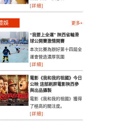
[詳細]
體娛
更多+
“我要上全運” 陝西省輪滑
球公開賽激情開賽
本次比賽為辦好第十四屆全
運會營造濃厚氛圍
[詳細]
電影《我和我的祖國》今日
公映 這部刷屏電影陝西參
與出品攝製
電影《我和我的祖國》獲得
了極高的關注度。
[詳細]