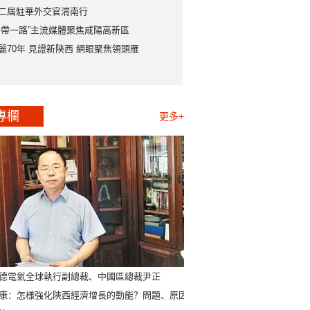
二屆駐華外交官渭南行
一帶一路”主流媒體聚焦咸陽高新區
麗70年 見證新陝西 網眼聚焦領頭雁
專欄
更多+
德電氣全球執行副總裁、中國區總裁尹正
康：怎樣強化陝西經濟增長的動能？問題、原因