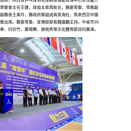
迎詞，陝西省乒乓球羽毛球網球運動管理中心主任盧升
常委會主任王健，政協主席周新合，縣委常委、常務副
副縣長王美玲，縣政府黨組成員袁海社，馬來西亞中國
賓出席。縣委常委、宣傳部部長魏國鵬主持。中省市30
拳、抖空竹、廣場舞、旗袍秀等文化體育節目的展演。