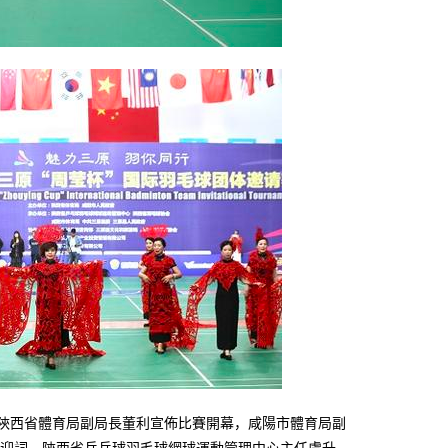
陝西省體育局副局長董利宣佈比賽開幕，咸陽市體育局副