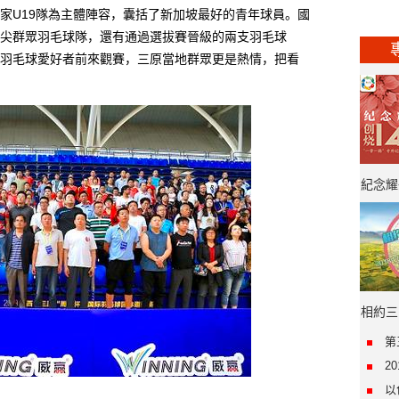
家U19隊為主體陣容，囊括了新加坡最好的青年球員。國
尖群眾羽毛球隊，還有通過選拔賽晉級的兩支羽毛球
羽毛球愛好者前來觀賽，三原當地群眾更是熱情，把看
紀念耀
年·“
相約三
第
2
以