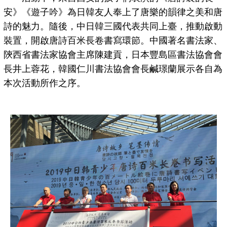
安》《遊子吟》為日韓友人奉上了唐樂的韻律之美和唐
詩的魅力。隨後，中日韓三國代表共同上臺，推動啟動
裝置，開啟唐詩百米長卷書寫環節。中國著名書法家、
陝西省書法家協會主席陳建貢，日本豐島區書法協會會
長井上蓉花，韓國仁川書法協會會長鹹璟蘭展示各自為
本次活動所作之序。