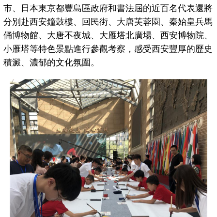
市、日本東京都豐島區政府和書法屆的近百名代表還將
分別赴西安鐘鼓樓、回民街、大唐芙蓉園、秦始皇兵馬
俑博物館、大唐不夜城、大雁塔北廣場、西安博物院、
小雁塔等特色景點進行參觀考察，感受西安豐厚的歷史
積澱、濃郁的文化氛圍。