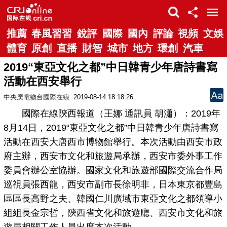
推薦
春風習習
銳評
國際
國內
評論
視頻
文娛
體育
原創
直播
財智
城市
地方
環創
汽車
2019“東亞文化之都”中日韓青少年唐詩書寫
活動在西安舉行
中央廣電總台國際在線
2019-08-14 18:18:26
國際在線陝西報道（王娜 通訊員 胡瀟）：2019年
8月14日，2019“東亞文化之都”中日韓青少年唐詩書寫
活動在西安大唐西市博物館舉行。本次活動由西安市政
府主辦，西安市文化和旅遊局承辦，西安市委外事工作
委員會辦公室協辦。國家文化和旅遊部國際交流合作局
巡視員張西龍，西安市副市長徐明非，日本東京都豐島
區區長高野之夫、韓國仁川廣域市東亞文化之都領導小
組組長金宗哲，陝西省文化和旅遊廳、西安市文化和旅