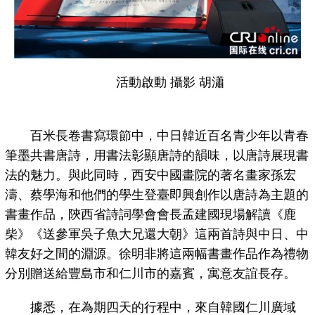
活動啟動 攝影 胡瀟
百米長卷書寫環節中，中日韓近百名青少年以青春
筆墨共書唐詩，用書法彰顯唐詩的韻味，以唐詩展現書
法的魅力。與此同時，西安中國畫院的著名畫家孫宏
濤、蔡學海和他們的學生登臺即興創作以唐詩為主題的
書畫作品，陝西省詩詞學會會長孟建國現場解讀《鹿
柴》《送參軍吳子魚大兄還大朝》這兩首詩與中日、中
韓友好之間的淵源。徐明非將這兩幅書畫作品作為禮物
分別贈送給豐島市和仁川市的嘉賓，寓意友誼長存。
據悉，在為期四天的行程中，來自韓國仁川廣域