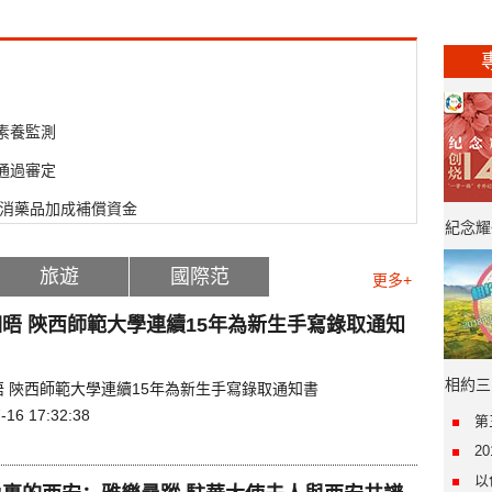
素養監測
”通過審定
取消藥品加成補償資金
紀念耀
旅遊
國際范
年·“
更多+
晤 陝西師範大學連續15年為新生手寫錄取通知
相約三
晤 陝西師範大學連續15年為新生手寫錄取通知書
-16 17:32:38
第
2
以