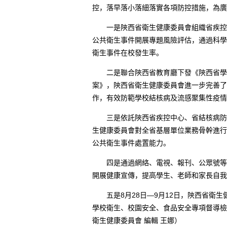
控，落早落小落細落實各項防控措施，為廣
一是陝西省衛生健康委員會組織省疾控中
公共衛生事件開展專題風險評估，通過科學
衛生事件在校發生率。
二是聯合陝西省教育廳下發《陝西省學校
案》，陝西省衛生健康委員會進一步完善了
作，有效防範學校結核病及流感聚集性疫情
三是依託陝西省疾控中心、省結核病防治
生健康委員會對全省基層單位業務骨幹進行
公共衛生事件處置能力。
四是通過網絡、電視、報刊、公眾號等媒
開展健康宣傳，提高學生、老師和家長自我
五是8月28日—9月12日，陝西省衛生
學校衛生、校園安全、食品安全專項督導檢
衛生健康委員會 編輯 王娜）