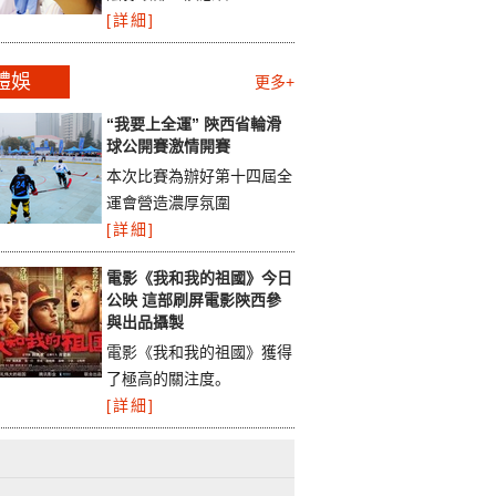
[詳細]
體娛
更多+
“我要上全運” 陝西省輪滑
球公開賽激情開賽
本次比賽為辦好第十四屆全
運會營造濃厚氛圍
[詳細]
電影《我和我的祖國》今日
公映 這部刷屏電影陝西參
與出品攝製
電影《我和我的祖國》獲得
了極高的關注度。
[詳細]