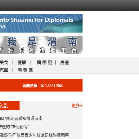
美食
｜
健康
｜
國 際 范
｜
房産
汽車
｜
開 發 區
新聞熱線：029-88211566
原創
更多+
洲27國記者感知機遇渭南
床邊的“神仙愛情”
中國銀行杯”陝西青少年校園足球聯賽開幕