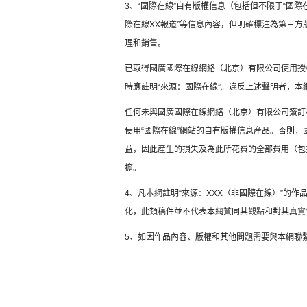
3、“國際在線”自有版權信息（包括但不限于“國際在
際在線XX報道”等信息內容，但明確標注為第三
理和銷售。
已取得國廣國際在線網絡（北京）有限公司使用授
時應註明“來源：國際在線”。違反上述聲明者，本
任何未與國廣國際在線網絡（北京）有限公司簽訂
使用“國際在線”網站的自有版權信息産品。否則
益，因此産生的損失及為此所花費的全部費用（包
擔。
4、凡本網註明“來源：XXX（非國際在線）”的
化，此類稿件並不代表本網贊同其觀點和對其真實
5、如因作品內容、版權和其他問題需要與本網聯