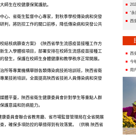
大師生在校健康保駕護航。
2
“
心、省衛生監督中心專家，對秋季學校傳染病和突發
西
研判，將防控工作的關口前移，降低傳染病和突發公共
結核病篩查方案》《陝西省學生流感疫苗接種工作方
新生入學體檢項目，部署安排在校師生流感疫苗接種工
西
的發生，保護在校師生身體健康和教學秩序正常開展。
今
用
所等專業機構舉辦各類傳染病技術培訓班，陝西省衛
專業技術培訓，全面提高陝西省技術人員傳染病和突發
體平臺，陝西省衛生健康委員會針對學生等重點人群
保護意識和防病能力。
健康委員會聯合省教育廳、省市場監督管理局在全省開展
查，確保多項防控的舉措得到有效落實。（供稿 陝西省