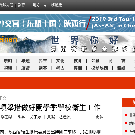
環球財智
教育
地方
移動版
｜
原創
｜
專題
｜
民生
｜
文化
｜
教育
｜
金融
｜
商 會
｜
｜
視頻
｜
旅遊
｜
創客
｜
考古
｜
專欄
｜
探秘陝西
｜
體娛
｜
正文
項舉措做好開學季學校衛生工作
非
國際在線
|
編輯：吳宇婷
|
責編：趙瀅溪
更多
病
“
，陝西省衛生健康委員會堅持關口前移，加強聯防聯