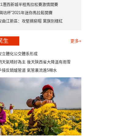
021灃西新城半程馬拉松賽激情開賽
永興坊杯”2021年迷你馬拉鬆開賽
安曲江新區：攻堅摘窮帽 黨旗別樣紅
民生
更多+
安立體化公交體系形成
明天氣晴好為主 後天陝西省大降溫有雨雪
戶接反鍋爐管道 氣管裏流進5噸水