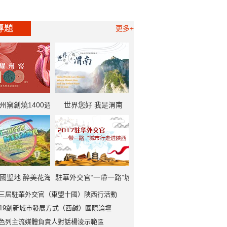
專題
更多+
州窯創燒1400週
世界您好 我是渭南
一帶一路”中外記者
大型採訪活動
國聖地 醉美花海
駐華外交官“一帶一路”城
三屆駐華外交官（東盟十國）陝西行活動
勉縣
市行走進陝西
019創新城市發展方式（西鹹）國際論壇
色列主流媒體負責人對話楊淩示範區