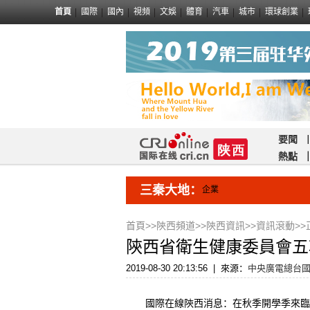
首頁
國際
國內
視頻
文娛
體育
汽車
城市
環球創業
要聞
熱點
三秦大地：
企業
首頁
>>
陝西頻道
>>
陝西資訊
>>
資訊滾動
>>
陝西省衛生健康委員會五
2019-08-30 20:13:56
|
來源：
中央廣電總台
國際在線陝西消息：在秋季開學季來臨前