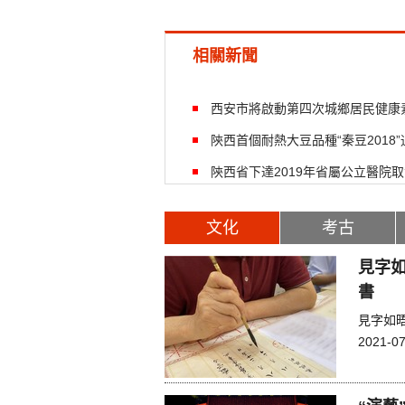
相關新聞
西安市將啟動第四次城鄉居民健康
陝西首個耐熱大豆品種“秦豆2018
陝西省下達2019年省屬公立醫院
文化
考古
見字如
書
見字如
2021-07