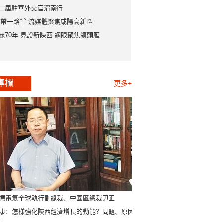
二屆駐華外交官渭南行
一帶一路”主流媒體聚焦咸陽高新區
麗70年 見證新陝西 網眼聚焦領頭雁
專欄
更多+
德電氣全球執行副總裁、中國區總裁尹正
康：怎樣強化陝西經濟增長的動能？問題、原因