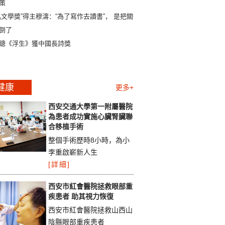
策
迅文學獎”得主穆濤：“為了寫作去讀書”， 是把關係
倒了
聰《浮生》獲中國長詩獎
健康
更多+
西安交通大學第一附屬醫院
為患者成功實施心臟腎臟聯
合移植手術
整個手術歷時8小時，為小
李重啟嶄新人生
[詳細]
西安市紅會醫院拯救眼部重
疾患者 助其視力恢復
西安市紅會醫院拯救山西山
陰縣眼部重疾患者