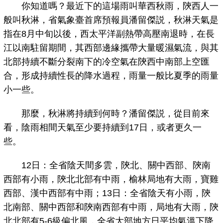
你知道嗎？最近下的這場雨叫華西秋雨，陝西人一
般叫秋淋，省氣象臺首席預報員潘留傑説，秋淋天氣是
指在8月中旬以後，西太平洋副熱帶高壓南退時，在長
江以南駐留期間，其西部邊緣攜帶大量暖濕氣流，與其
北部持續不斷分裂南下的冷空氣在陝西中南部上空匯
合，形成持續性長的降水過程，雨量一般比夏季的雨量
小一些。
那麼，秋淋將持續到何時？潘留傑説，從目前來
看，陰雨相間天氣至少要持續到17日，或者更久一
些。
12日：全省陰天間多雲，陝北、關中西部、陝南
西部有小雨，陝北北部有中雨，榆林局地有大雨，寶雞
西部、漢中西部有中雨；13日：全省陰天有小雨，陝
北南部、關中西部和陝南西部有中雨，局地有大雨，陝
北北部有5-6級偏北風，全省大部地方日平均氣溫下降