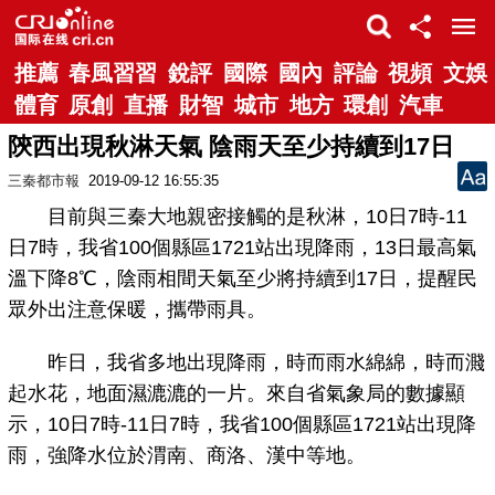
推薦
春風習習
銳評
國際
國內
評論
視頻
文娛
體育
原創
直播
財智
城市
地方
環創
汽車
陝西出現秋淋天氣 陰雨天至少持續到17日
三秦都市報
2019-09-12 16:55:35
目前與三秦大地親密接觸的是秋淋，10日7時-11
日7時，我省100個縣區1721站出現降雨，13日最高氣
溫下降8℃，陰雨相間天氣至少將持續到17日，提醒民
眾外出注意保暖，攜帶雨具。
昨日，我省多地出現降雨，時而雨水綿綿，時而濺
起水花，地面濕漉漉的一片。來自省氣象局的數據顯
示，10日7時-11日7時，我省100個縣區1721站出現降
雨，強降水位於渭南、商洛、漢中等地。