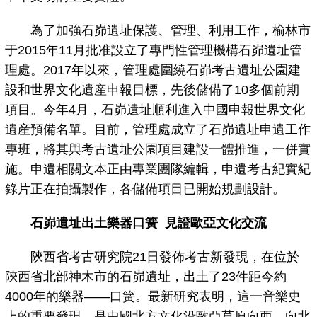
為了加強石峁遺址保護、管理、利用工作，榆林市
于2015年11月批准設立了專門性管理機構石峁遺址管
理處。2017年以來，管理處圍繞石峁考古遺址公園建
設和世界文化遺産申報目標，先後儲備了10多個前期
項目。今年4月，石峁遺址順利進入中國申報世界文化
遺産預備名單。目前，管理處成立了石峁遺址申遺工作
專班，將其與考古遺址公園項目建設一體推進，一併實
施。申遺相關文本正由專業團隊編輯，申遺考古紀實紀
錄片正在拍攝製作，各儲備項目已開始規劃設計。
石峁遺址出土樂器口簧 見證歐亞文化交流
陝西省考古研究院21日發佈考古新發現，在位於
陝西省北部神木市的石峁遺址，出土了23件距今約
4000年的樂器——口簧。最新研究表明，這一音樂史
上的重要發現，是中國北方文化沿歐亞草原向西、向北