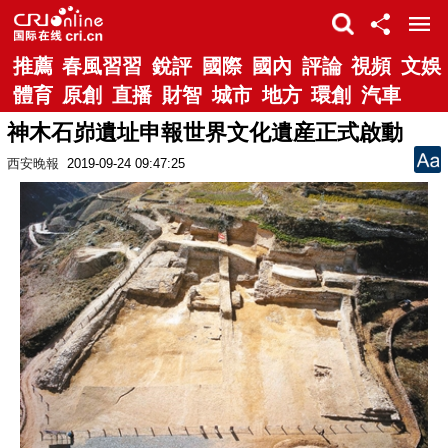
推薦
春風習習
銳評
國際
國內
評論
視頻
文娛
體育
原創
直播
財智
城市
地方
環創
汽車
神木石峁遺址申報世界文化遺産正式啟動
西安晚報
2019-09-24 09:47:25