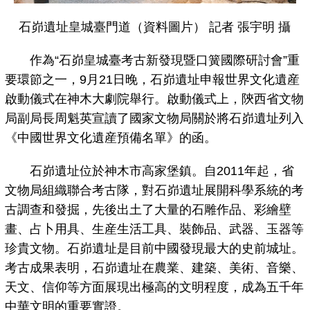
石峁遺址皇城臺門道（資料圖片） 記者 張宇明 攝
作為“石峁皇城臺考古新發現暨口簧國際研討會”重
要環節之一，9月21日晚，石峁遺址申報世界文化遺産
啟動儀式在神木大劇院舉行。啟動儀式上，陝西省文物
局副局長周魁英宣讀了國家文物局關於將石峁遺址列入
《中國世界文化遺産預備名單》的函。
石峁遺址位於神木市高家堡鎮。自2011年起，省
文物局組織聯合考古隊，對石峁遺址展開科學系統的考
古調查和發掘，先後出土了大量的石雕作品、彩繪壁
畫、占卜用具、生産生活工具、裝飾品、武器、玉器等
珍貴文物。石峁遺址是目前中國發現最大的史前城址。
考古成果表明，石峁遺址在農業、建築、美術、音樂、
天文、信仰等方面展現出極高的文明程度，成為五千年
中華文明的重要實證。