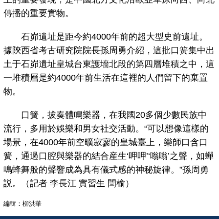
傳播的重要實物。
石峁遺址是距今約4000年前的超大型史前遺址。
據陝西省考古研究院院長孫周勇介紹，這批口簧集中出
土于石峁遺址皇城台東護墻北段的第四層堆積之中，這
一堆積層是約4000年前生活在這裡的人們留下的棄置
物。
口簧，拔奏體鳴樂器，在我國20多個少數民族中
流行，多用於娛樂和男女社交活動。“可以想像這樣的
場景，在4000年前空曠寂寥的皇城臺上，樂師口含口
簧，通過口腔與樂器的結合産生‘呷呷’‘嗡嗡’之聲，如蟬
鳴蜂舞般的聲響成為具有儀式感的神秘旋律。”孫周勇
説。（記者 李長江 實習生 閆榆）
編輯：柳洪華