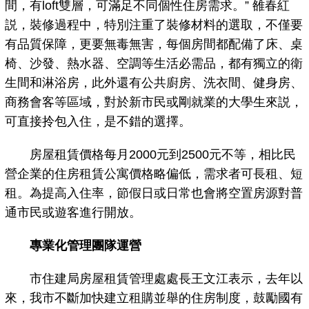
間，有loft雙層，可滿足不同個性住房需求。” 雒春紅
説，裝修過程中，特別注重了裝修材料的選取，不僅要
有品質保障，更要無毒無害，每個房間都配備了床、桌
椅、沙發、熱水器、空調等生活必需品，都有獨立的衛
生間和淋浴房，此外還有公共廚房、洗衣間、健身房、
商務會客等區域，對於新市民或剛就業的大學生來説，
可直接拎包入住，是不錯的選擇。
房屋租賃價格每月2000元到2500元不等，相比民
營企業的住房租賃公寓價格略偏低，需求者可長租、短
租。為提高入住率，節假日或日常也會將空置房源對普
通市民或遊客進行開放。
專業化管理團隊運營
市住建局房屋租賃管理處處長王文江表示，去年以
來，我市不斷加快建立租購並舉的住房制度，鼓勵國有