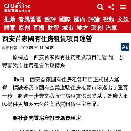
推薦
春風習習
銳評
國際
國內
評論
視頻
文娛
體育
原創
直播
財智
城市
地方
環創
汽車
西安首家國有住房租賃項目運營
西安日報
2019-09-30 11:04:09
原標題：西安首家國有住房租賃項目運營 進一步
豐富我市住房租賃供應體系
昨日，西安首家國有住房租賃項目正式投入運
營，標誌著我市國有企業進駐住房租賃市場邁出了重要
一步，將進一步豐富我市住房租賃供應體系，為廣大市
民提供更加多元化的高品質租賃住房産品。
將社會閒置房産打造為長租房