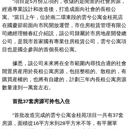
“項目是5月份立項的，收儲的是閒置的社會房源，
經過專業設計和改造後，打造成面向社會的長租公
寓。”當日上午，位於南二環東段的雲兮公寓金桂苑店
在國慶節前面向市民開放運營，市住房租賃管理有限公
司總經理雒春紅介紹説，該公司隸屬於市房地産開發總
公司，是我市首家國有專業住房租賃公司，雲兮公寓項
目也是國企參與的首個長租公寓。
據悉，該公司未來將在全市範圍內尋找合適的社會
閒置房産用於長租公寓房源，包括整租的、散租的，有
購買産權的，也將有自建的，計劃三年內長租公寓房源
數量達到一萬套左右。
首批37套房源可拎包入住
“首批改造完成的雲兮公寓金桂苑項目一共有37套
房源，面積從16平方米到28平方米不等，有平層單