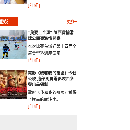
[詳細]
體娛
更多+
“我要上全運” 陝西省輪滑
球公開賽激情開賽
本次比賽為辦好第十四屆全
運會營造濃厚氛圍
[詳細]
電影《我和我的祖國》今日
公映 這部刷屏電影陝西參
與出品攝製
電影《我和我的祖國》獲得
了極高的關注度。
[詳細]