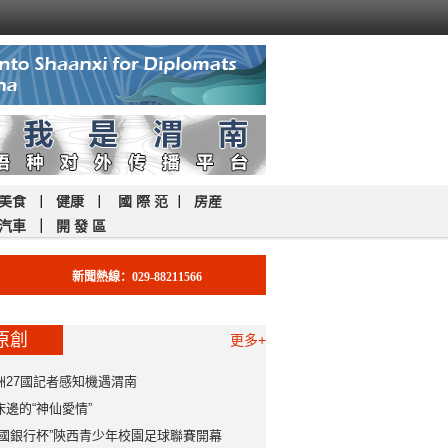
美食
｜
健康
｜
國 際 范
｜
房産
汽車
｜
開 發 區
新聞熱線：029-88211566
原創
更多+
洲27國記者感知機遇渭南
床邊的“神仙愛情”
中國銀行杯”陝西青少年校園足球聯賽開幕