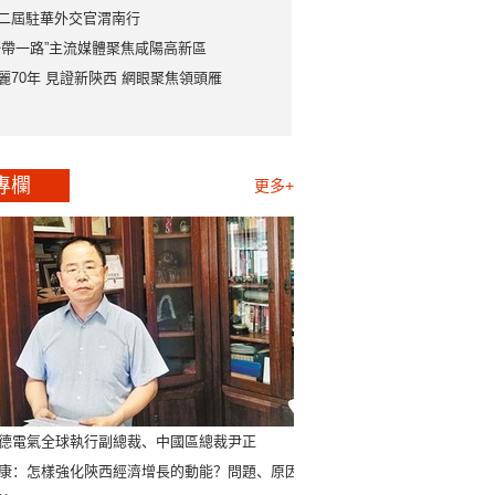
二屆駐華外交官渭南行
一帶一路”主流媒體聚焦咸陽高新區
麗70年 見證新陝西 網眼聚焦領頭雁
專欄
更多+
德電氣全球執行副總裁、中國區總裁尹正
康：怎樣強化陝西經濟增長的動能？問題、原因