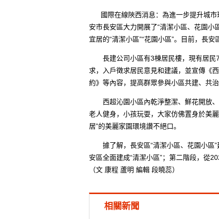
國際在線陝西消息：為進一步提升城市環
安市長安區大力開展了“清潔小區、花園小
宜居的“清潔小區”“花園小區”。目前，長安
長建公司小區有3棟居民樓，現有居民72
求，入戶徵求居民意見和建議，並宣傳《西
約》等內容，提高群眾參與小區共建、共治
西超沁園小區內乾淨整潔、鮮花開放、綠
老人健身，小孩玩耍，大家仿佛置身於美麗
居”的美麗家園環境讚不絕口。
據了解，長安區“清潔小區、花園小區”建
安區全面建成“清潔小區”；第二階段，從20
（文 康程 蘆明 編輯 段曉蕊）
相關新聞