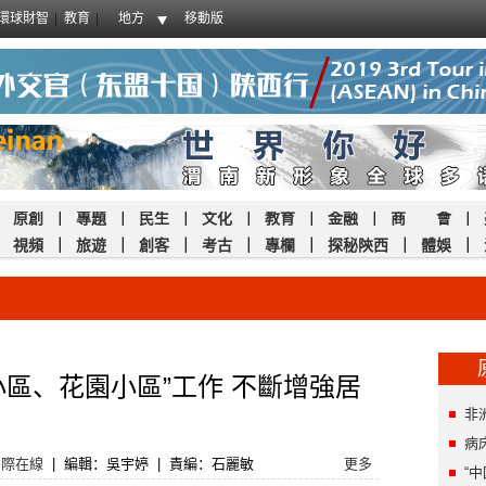
環球財智
教育
地方
移動版
｜
原創
｜
專題
｜
民生
｜
文化
｜
教育
｜
金融
｜
商 會
｜
｜
視頻
｜
旅遊
｜
創客
｜
考古
｜
專欄
｜
探秘陝西
｜
體娛
｜
小區、花園小區”工作 不斷增強居
非
病
國際在線
|
編輯：吳宇婷
|
責編：石麗敏
更多
“