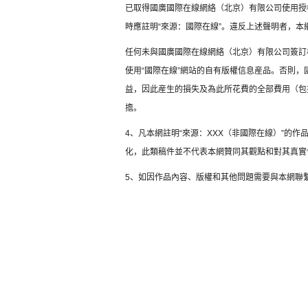
已取得國廣國際在線網絡（北京）有限公司使用授
時應註明“來源：國際在線”。違反上述聲明者，本
任何未與國廣國際在線網絡（北京）有限公司簽訂
使用“國際在線”網站的自有版權信息産品。否則
益，因此産生的損失及為此所花費的全部費用（包
擔。
4、凡本網註明“來源：XXX（非國際在線）”的
化，此類稿件並不代表本網贊同其觀點和對其真實
5、如因作品內容、版權和其他問題需要與本網聯