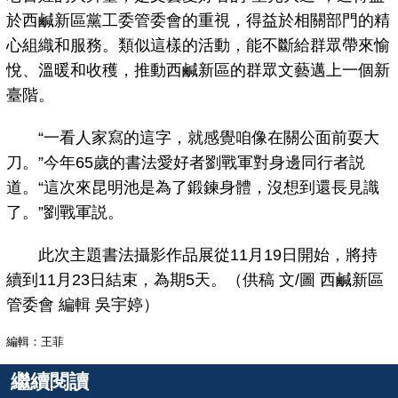
於西鹹新區黨工委管委會的重視，得益於相關部門的精
心組織和服務。類似這樣的活動，能不斷給群眾帶來愉
悅、溫暖和收穫，推動西鹹新區的群眾文藝邁上一個新
臺階。
“一看人家寫的這字，就感覺咱像在關公面前耍大
刀。”今年65歲的書法愛好者劉戰軍對身邊同行者説
道。“這次來昆明池是為了鍛鍊身體，沒想到還長見識
了。”劉戰軍説。
此次主題書法攝影作品展從11月19日開始，將持
續到11月23日結束，為期5天。（供稿 文/圖 西鹹新區
管委會 編輯 吳宇婷）
編輯：王菲
繼續閱讀