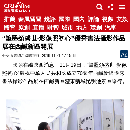
推薦
春風習習
銳評
國際
國內
評論
視頻
文娛
體育
原創
直播
財智
城市
地方
環創
汽車
“筆墨頌盛世·影像照初心”優秀書法攝影作品
展在西鹹新區開展
中央廣電總台國際在線
2019-11-21 17:15:18
國際在線陝西消息：11月19日，“筆墨頌盛世·影像
照初心”慶祝中華人民共和國成立70週年西鹹新區優秀
書法攝影作品展在西鹹新區灃東新城昆明池景區舉行。