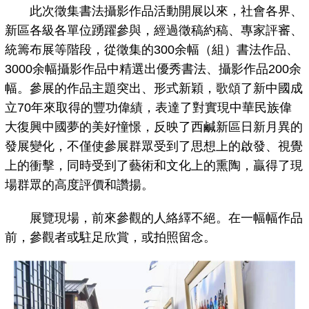
此次徵集書法攝影作品活動開展以來，社會各界、
新區各級各單位踴躍參與，經過徵稿約稿、專家評審、
統籌布展等階段，從徵集的300余幅（組）書法作品、
3000余幅攝影作品中精選出優秀書法、攝影作品200余
幅。參展的作品主題突出、形式新穎，歌頌了新中國成
立70年來取得的豐功偉績，表達了對實現中華民族偉
大復興中國夢的美好憧憬，反映了西鹹新區日新月異的
發展變化，不僅使參展群眾受到了思想上的啟發、視覺
上的衝擊，同時受到了藝術和文化上的熏陶，贏得了現
場群眾的高度評價和讚揚。
展覽現場，前來參觀的人絡繹不絕。在一幅幅作品
前，參觀者或駐足欣賞，或拍照留念。