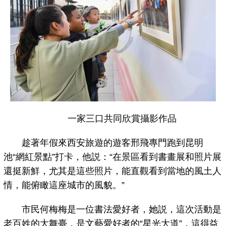
一家三口共同欣賞攝影作品
趁著年假來西安旅遊的遊客邢飛專門跑到昆明
池“網紅景點”打卡，他説：“在景區看到書畫展和照片展
還挺新鮮，尤其是這些照片，能直觀看到當地的風土人
情，能俯瞰這座城市的風貌。”
市民何梅梅是一位書法愛好者，她説，這次活動是
老百姓的大舞臺，是文藝愛好者的“星光大道”，這得益